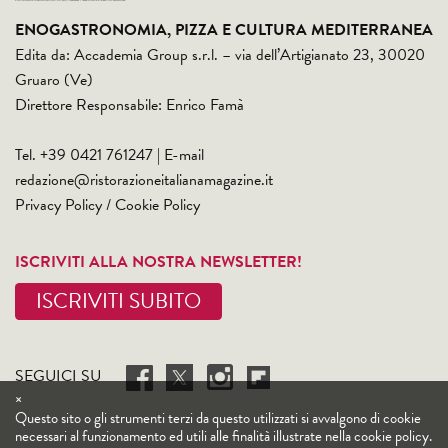
ENOGASTRONOMIA, PIZZA E CULTURA MEDITERRANEA
Edita da: Accademia Group s.r.l. – via dell’Artigianato 23, 30020
Gruaro (Ve)
Direttore Responsabile: Enrico Famà
Tel. +39 0421 761247 | E-mail
redazione@ristorazioneitalianamagazine.it
Privacy Policy
/
Cookie Policy
ISCRIVITI ALLA NOSTRA NEWSLETTER!
ISCRIVITI SUBITO
SEGUICI SU
×
Questo sito o gli strumenti terzi da questo utilizzati si avvalgono di cookie
necessari al funzionamento ed utili alle finalità illustrate nella cookie policy.