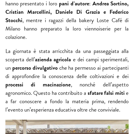
hanno presentato i loro
pani d’autore
:
Andrea Sortino,
Cristian Marcellini, Daniele Di Grazia e Federico
Stocchi
, mentre i ragazzi della bakery Loste Café di
Milano hanno preparato la loro viennoiserie per la
colazione.
La giornata è stata arricchita da una passeggiata alla
scoperta dell’
azienda agricola
e dei campi sperimentali,
un
percorso divulgativo
che ha permesso ai partecipanti
di approfondire la conoscenza delle coltivazioni e dei
processi di macinazione
, nonché dell’aspetto
agronomico. Questo ha contribuito a
sfatare falsi miti
e
a far conoscere a fondo la materia prima, rendendo
l’evento un’esperienza educativa oltre che conviviale.