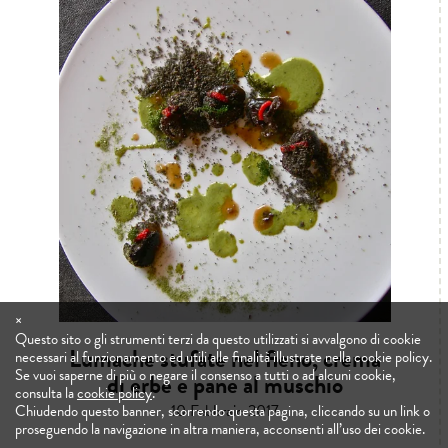
×
Questo sito o gli strumenti terzi da questo utilizzati si avvalgono di cookie
Lumache stufate nel fieno, crema
necessari al funzionamento ed utili alle finalità illustrate nella cookie policy.
Se vuoi saperne di più o negare il consenso a tutti o ad alcuni cookie,
di erbe e pane al muschio
consulta la
cookie policy
.
10 Febbraio 2017
Chiudendo questo banner, scorrendo questa pagina, cliccando su un link o
proseguendo la navigazione in altra maniera, acconsenti all’uso dei cookie.