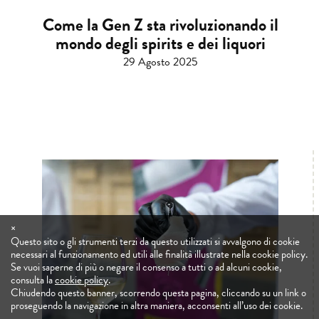
Come la Gen Z sta rivoluzionando il
mondo degli spirits e dei liquori
29 Agosto 2025
×
Questo sito o gli strumenti terzi da questo utilizzati si avvalgono di cookie
necessari al funzionamento ed utili alle finalità illustrate nella cookie policy.
Se vuoi saperne di più o negare il consenso a tutti o ad alcuni cookie,
consulta la
cookie policy
.
Chiudendo questo banner, scorrendo questa pagina, cliccando su un link o
proseguendo la navigazione in altra maniera, acconsenti all’uso dei cookie.