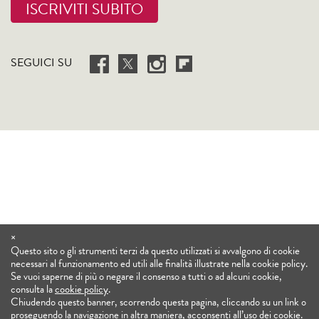
ISCRIVITI SUBITO
SEGUICI SU
×
Questo sito o gli strumenti terzi da questo utilizzati si avvalgono di cookie
necessari al funzionamento ed utili alle finalità illustrate nella cookie policy.
Se vuoi saperne di più o negare il consenso a tutti o ad alcuni cookie,
consulta la
cookie policy
.
Chiudendo questo banner, scorrendo questa pagina, cliccando su un link o
proseguendo la navigazione in altra maniera, acconsenti all’uso dei cookie.