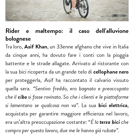
Rider e maltempo: il caso dell’alluvione
bolognese
Tra loro,
Asif Khan
, un 33enne afghano che vive in Italia
da cinque anni, ha dovuto fare i conti con la pioggia
battente e le strade allagate. Arrivato al ristorante con
la sua bici ricoperta da un grande telo di
cellophane nero
per proteggerla, Asif ha raccontato il calvario vissuto
quella sera.
“Sentivo freddo, ero bagnato e preoccupato
che il
cibo
si fosse rovinato. So che i clienti e le piattaforme
si lamentano se qualcosa non va”.
La sua
bici elettrica
,
acquistata per garantire maggiore efficienza nel lavoro,
era un’altra preoccupazione costante: “
È la
terza bici
che
compro per questo lavoro, due me le hanno già rubate”.