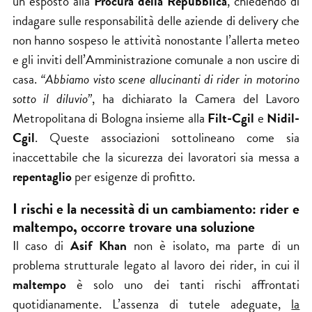
un esposto alla
Procura della Repubblica
, chiedendo di
indagare sulle responsabilità delle aziende di delivery che
non hanno sospeso le attività nonostante l’allerta meteo
e gli inviti dell’Amministrazione comunale a non uscire di
casa.
“Abbiamo visto scene allucinanti di rider in motorino
sotto il diluvio”
, ha dichiarato la Camera del Lavoro
Metropolitana di Bologna insieme alla
Filt-Cgil
e
Nidil-
Cgil
. Queste associazioni sottolineano come sia
inaccettabile che la sicurezza dei lavoratori sia messa a
repentaglio
per esigenze di profitto.
I rischi e la necessità di un cambiamento: rider e
maltempo, occorre trovare una soluzione
Il caso di
Asif Khan
non è isolato, ma parte di un
problema strutturale legato al lavoro dei rider, in cui il
maltempo
è solo uno dei tanti rischi affrontati
quotidianamente. L’assenza di tutele adeguate,
la