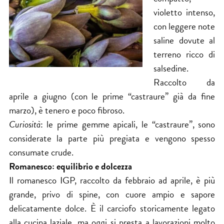
violetto intenso,
con leggere note
saline dovute al
terreno ricco di
salsedine.
Raccolto da
aprile a giugno (con le prime “castraure” già da fine
marzo), è tenero e poco fibroso.
Curiosità
: le prime gemme apicali, le “castraure”, sono
considerate la parte più pregiata e vengono spesso
consumate crude.
Romanesco: equilibrio e dolcezza
Il romanesco IGP, raccolto da febbraio ad aprile, è più
grande, privo di spine, con cuore ampio e sapore
delicatamente dolce. È il carciofo storicamente legato
alla cucina laziale, ma oggi si presta a lavorazioni molto