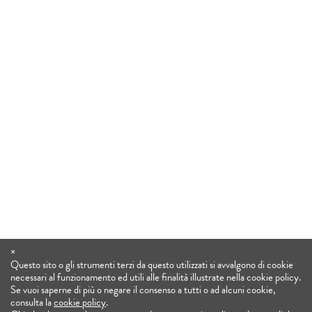
×
Questo sito o gli strumenti terzi da questo utilizzati si avvalgono di cookie
necessari al funzionamento ed utili alle finalità illustrate nella cookie policy.
Se vuoi saperne di più o negare il consenso a tutti o ad alcuni cookie,
consulta la
cookie policy
.