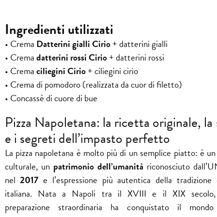
Ingredienti utilizzati
• Crema
Datterini gialli Cirio
+ datterini gialli
• Crema
datterini rossi Cirio
+ datterini rossi
• Crema
ciliegini Cirio
+ ciliegini cirio
• Crema di pomodoro (realizzata da cuor di filetto)
• Concassè di cuore di bue
Pizza Napoletana: la ricetta originale, la 
e i segreti dell’impasto perfetto
La pizza napoletana è molto più di un semplice piatto: è un
culturale, un
patrimonio dell’umanità
riconosciuto dall
nel
2017
e l’espressione più autentica della tradizione c
italiana. Nata a Napoli tra il XVIII e il XIX secolo
preparazione straordinaria ha conquistato il mondo 