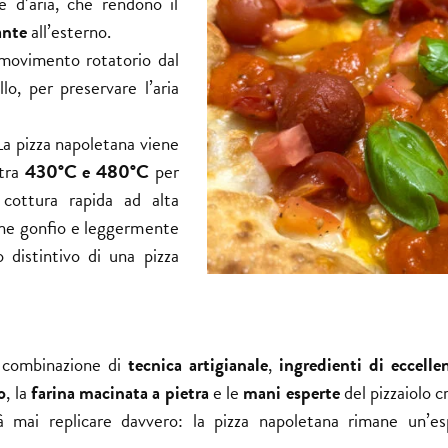
ne d’aria, che rendono il
ante
all’esterno.
movimento rotatorio dal
lo, per preservare l’aria
La pizza napoletana viene
 tra
430°C e 480°C
per
cottura rapida ad alta
ione gonfio e leggermente
distintivo di una pizza
a
a combinazione di
tecnica artigianale
,
ingredienti di eccelle
o
, la
farina macinata
a pietra
e le
mani esperte
del pizzaiolo 
rà mai replicare davvero: la pizza napoletana rimane un’es