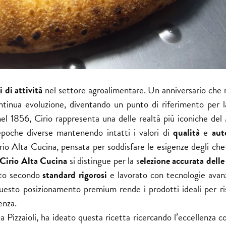
 di attività
nel settore agroalimentare. Un anniversario che 
ontinua evoluzione, diventando un punto di riferimento per l
nel 1856, Cirio rappresenta una delle realtà più iconiche del
poche diverse mantenendo intatti i valori di
qualità
e
aut
irio Alta Cucina, pensata per soddisfare le esigenze degli che
Cirio Alta Cucina
si distingue per la s
elezione accurata delle
vato secondo
standard rigorosi
e lavorato con tecnologie avan
uesto posizionamento premium rende i prodotti ideali per ris
enza.
 Pizzaioli
, ha ideato questa ricetta ricercando l’eccellenza c