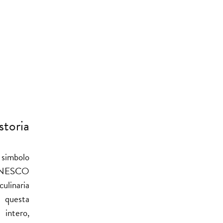
storia
 simbolo
’UNESCO
ulinaria
, questa
intero,