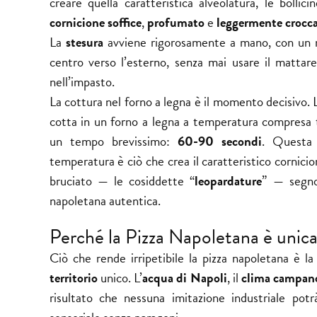
creare quella caratteristica alveolatura, le bollici
cornicione soffice
,
profumato
e
leggermente crocc
La
stesura
avviene rigorosamente a mano, con un 
centro verso l’esterno, senza mai usare il mattarel
nell’impasto.
La cottura nel forno a legna è il momento decisivo. 
cotta in un forno a legna a temperatura compresa
un tempo brevissimo:
60-90 secondi
. Questa 
temperatura è ciò che crea il caratteristico cornic
bruciato — le cosiddette “
leopardature
” — segno 
napoletana autentica.
Perché la Pizza Napoletana è unic
Ciò che rende irripetibile la pizza napoletana è l
territorio
unico. L’
acqua di Napoli
, il
clima campan
risultato che nessuna imitazione industriale pot