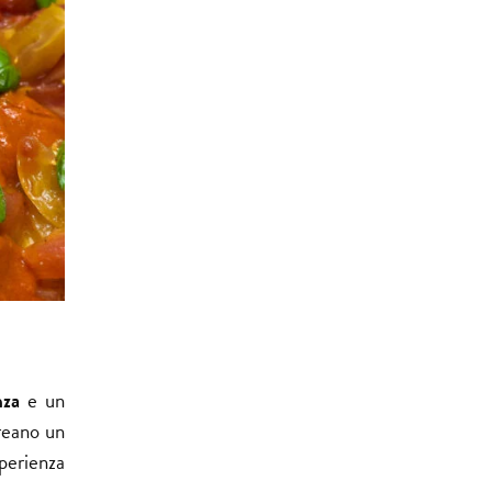
nza
e un
creano un
perienza