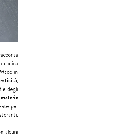
racconta
a cucina
 Made in
enticità
,
f e degli
 materie
zate per
toranti,
on alcuni