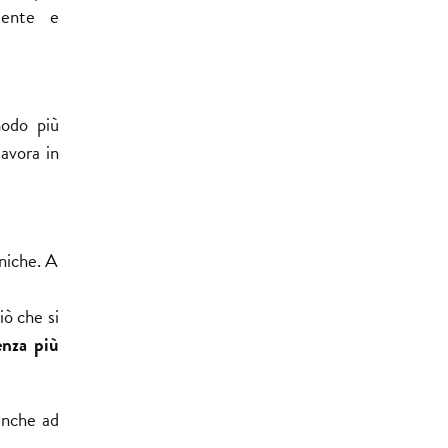
iente e
modo più
avora in
cniche. A
iò che si
enza più
anche ad