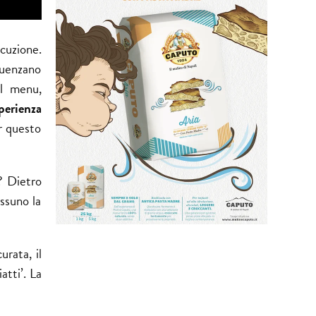
ecuzione.
luenzano
il menu,
perienza
er questo
? Dietro
ssuno la
urata, il
tti’. La