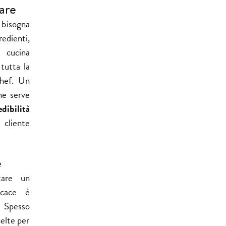
are
 bisogna
dienti,
 cucina
tutta la
chef. Un
he serve
edibilità
cliente
e
tare un
icace è
 Spesso
elte per