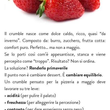
Il crumble nasce come dolce caldo, ricco, quasi “da
inverno”. Composto da: burro, zucchero, frutta cotta:
comfort puro. Perfetto… ma non a maggio.
Se lo porti così com’è appesantisce, stanca e viene
percepito come “troppo”. Risultato? Non si ordina.
La soluzione?
Renderlo primaverile
Il punto non è cambiare dessert. È
cambiare equilibrio
.
Un crumble pensato per la
pizzeria
a maggio deve
lavorare su tre leve:
•
acidità
(per pulire il palato)
•
freschezza
(per alleggerire la percezione)
•
contrasto
(per dare esperienza senza peso)