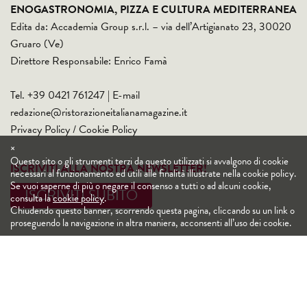
ENOGASTRONOMIA, PIZZA E CULTURA MEDITERRANEA
Edita da: Accademia Group s.r.l. – via dell’Artigianato 23, 30020
Gruaro (Ve)
Direttore Responsabile: Enrico Famà
Tel. +39 0421 761247 | E-mail
redazione@ristorazioneitalianamagazine.it
Privacy Policy
/
Cookie Policy
×
Questo sito o gli strumenti terzi da questo utilizzati si avvalgono di cookie
ISCRIVITI ALLA NOSTRA NEWSLETTER!
necessari al funzionamento ed utili alle finalità illustrate nella cookie policy.
Se vuoi saperne di più o negare il consenso a tutti o ad alcuni cookie,
ISCRIVITI SUBITO
consulta la
cookie policy
.
Chiudendo questo banner, scorrendo questa pagina, cliccando su un link o
proseguendo la navigazione in altra maniera, acconsenti all’uso dei cookie.
SEGUICI SU