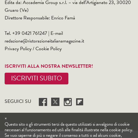
Edita da: Accademia Group s.r.l. – via dell’Artigianato 23, 30020
Gruaro (Ve)
Direttore Responsabile: Enrico Famà
Tel. +39 0421 761247 | E-mail
redazione@ristorazioneitalianamagazine.it
Privacy Policy
/
Cookie Policy
ISCRIVITI ALLA NOSTRA NEWSLETTER!
ISCRIVITI SUBITO
SEGUICI SU
×
Questo sito o gli strumenti terzi da questo utilizzati si avvalgono di cookie
necessari al funzionamento ed utili alle finalità illustrate nella cookie policy.
Se vuoi saperne di più o negare il consenso a tutti o ad alcuni cookie,