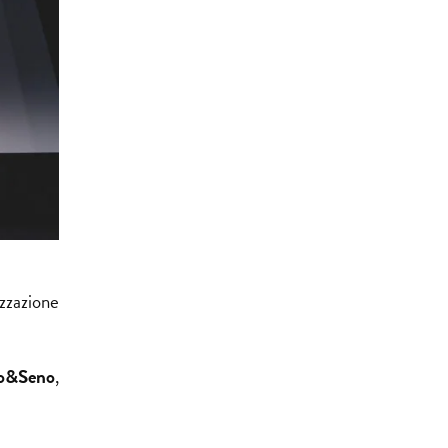
izzazione
o&Seno
,