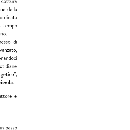
 cottura
ne della
rdinata
in tempo
rio.
messo di
vanzato,
onandoci
otidiane
getico”,
zienda
.
uttore e
un passo