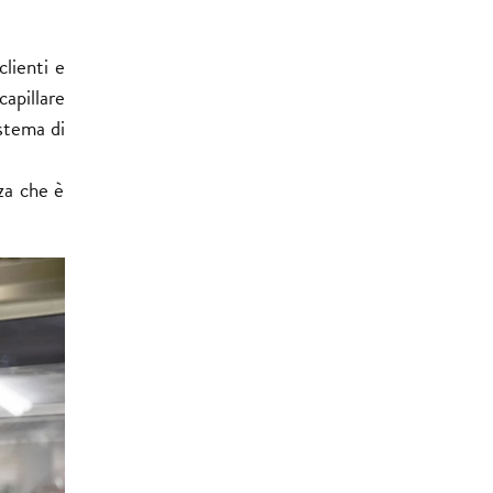
clienti e
capillare
istema di
za che è