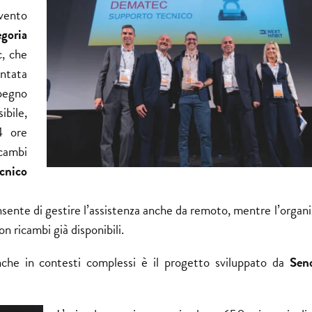
vento
goria
c, che
entata
mpegno
bile,
4 ore
icambi
cnico
nsente di gestire l’assistenza anche da remoto, mentre l’organ
n ricambi già disponibili.
nche in contesti complessi è il progetto sviluppato da
Sen