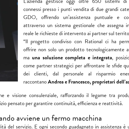
L’azienda gestisce oggi oltre 650 sistemi di
connessi presso i punti vendita di due grandi cate
GDO, offrendo un’assistenza puntuale e coo
attraverso un sistema gestionale che assegna 
reale le richieste di intervento ai partner sul territo
“Il progetto condiviso con Rational ci ha per
offrire non solo un prodotto tecnologicamente a
ma
una soluzione completa e integrata
, posizi
come partner strategici per affrontare le sfide qu
dei clienti, dal personale al risparmio ener
raccontano
Andrea e Francesco, proprietari dell’a
ne e visione consulenziale, rafforzando il legame tra prod
zio pensato per garantire continuità, efficienza e reattività.
uando avviene un fermo macchina
lità del servizio. E ogni secondo guadagnato in assistenza è 