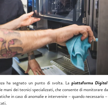
stenza ha segnato un punto di svolta. La
piattaforma
Digital
le mani dei
tecnici specializzati
, che consente di monitorare d
matiche in caso di anomalie e intervenire – quando necessario 
ati.