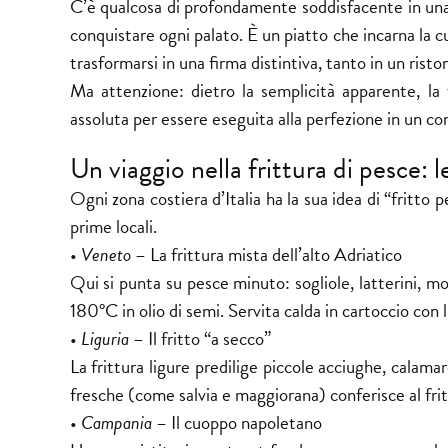
C’è qualcosa di profondamente soddisfacente in una 
conquistare ogni palato. È un piatto che incarna la c
trasformarsi in una firma distintiva, tanto in un ris
Ma attenzione: dietro la semplicità apparente, la f
assoluta per essere eseguita alla perfezione in un
co
Un viaggio nella frittura di pesce: le
Ogni zona
costiera d’Italia
ha la sua idea di “fritto 
prime locali.
•
Veneto
– La frittura mista dell’alto Adriatico
Qui si punta su pesce minuto: sogliole, latterini, mol
180°C in olio di semi. Servita calda in cartoccio con 
•
Liguria
– Il fritto “a secco”
La frittura ligure predilige piccole acciughe, calama
fresche (come salvia e maggiorana) conferisce al fri
•
Campania
– Il cuoppo napoletano