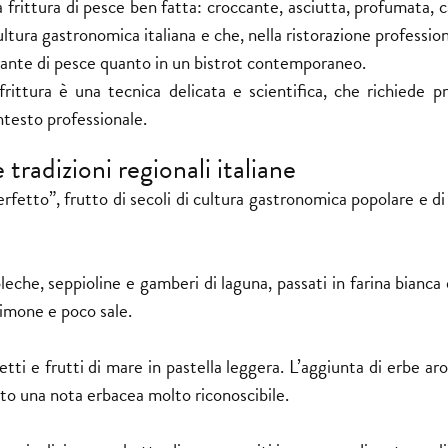
frittura di pesce ben fatta: croccante, asciutta, profumata, c
ultura gastronomica italiana e che, nella ristorazione professio
torante di pesce quanto in un bistrot contemporaneo.
rittura è una tecnica delicata e scientifica, che richiede pr
ntesto
professionale.
 tradizioni regionali italiane
perfetto”, frutto di secoli di cultura gastronomica popolare e d
eche, seppioline e gamberi di laguna, passati in farina bianca e
limone e poco sale.
retti e frutti di mare in pastella leggera. L’aggiunta di erbe a
tto una nota erbacea molto riconoscibile.