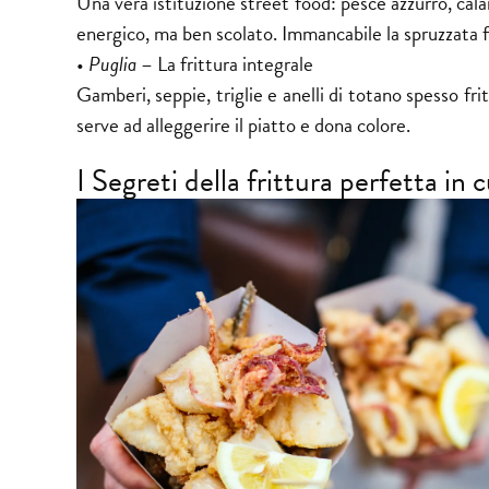
Una vera istituzione street food: pesce azzurro, calam
energico, ma ben scolato. Immancabile la spruzzata f
•
Puglia
– La frittura integrale
Gamberi, seppie, triglie e anelli di totano spesso frit
serve ad alleggerire il piatto e dona colore.
I Segreti della frittura perfetta in 