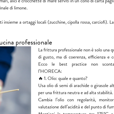
ari, alici e crocchette di mare serviti in un cono di carta pagli
inale di limone.
ti insieme a ortaggi locali (zucchine, cipolla rossa, carciofi). L
cucina professionale
La frittura professionale non è solo una 
di gusto, ma di coerenza, efficienza e c
Ecco le best practice non scont
l’HORECA:
🔥 1. Olio: quale e quanto?
Usa olio di semi di arachide o girasole al
per una frittura neutra e ad alta stabilità.
Cambia l’olio con regolarità, monito
valutazione dell’acidità e del punto di fu
Mantieni la temperatura tra 175°C e