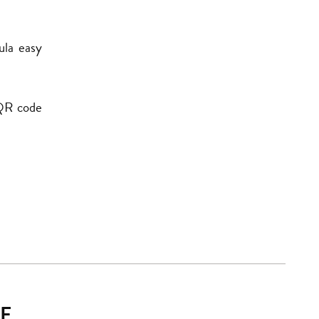
mula easy
 QR code
E