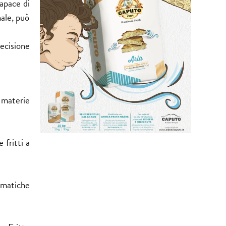
apace di
nale, può
ecisione
i materie
 fritti a
romatiche