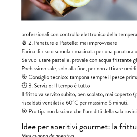
professionali con controllo elettronico della temperat
🧂 2. Panature e Pastelle: mai improvvisare
Farina di riso o semola rimacinata per una panatura 
Se vuoi usare pastelle, provale con acqua frizzante gh
Pochissimo sale, solo alla fine, per non attirare umidi
🎯 Consiglio tecnico: tampona sempre il pesce prima 
⏱️ 3. Servizio: Il tempo è tutto
Il fritto va servito subito, ben scolato, mai coperto 
riscaldati ventilati a 60°C per massimo 5 minuti.
🎯 Pro tip: non lasciare che l’umidità della sala rovin
Idee per aperitivi gourmet: la frit
Mini cuoppo da aperitivo