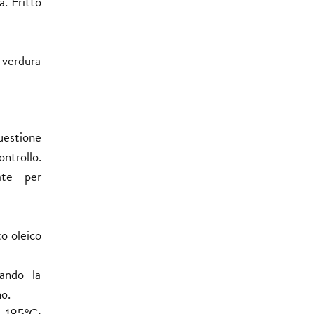
a. Fritto
a verdura
questione
ontrollo.
ate per
to oleico
rando la
mo.
 185°C: