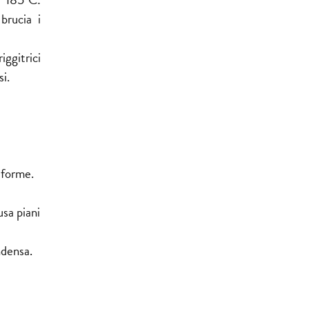
brucia i
ggitrici
i.
iforme.
usa piani
ndensa.