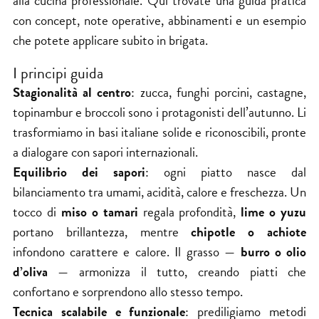
alla cucina professionale. Qui trovate una guida pratica
con concept, note operative, abbinamenti e un esempio
che potete applicare subito in brigata.
I principi guida
Stagionalità al centro
: zucca, funghi porcini, castagne,
topinambur e broccoli sono i protagonisti dell’autunno. Li
trasformiamo in basi italiane solide e riconoscibili, pronte
a dialogare con sapori internazionali.
Equilibrio dei sapori
: ogni piatto nasce dal
bilanciamento tra umami, acidità, calore e freschezza. Un
tocco di
miso o tamari
regala profondità,
lime o yuzu
portano brillantezza, mentre
chipotle o achiote
infondono carattere e calore. Il grasso —
burro o olio
d’oliva
— armonizza il tutto, creando piatti che
confortano e sorprendono allo stesso tempo.
Tecnica scalabile e funzionale
: prediligiamo metodi