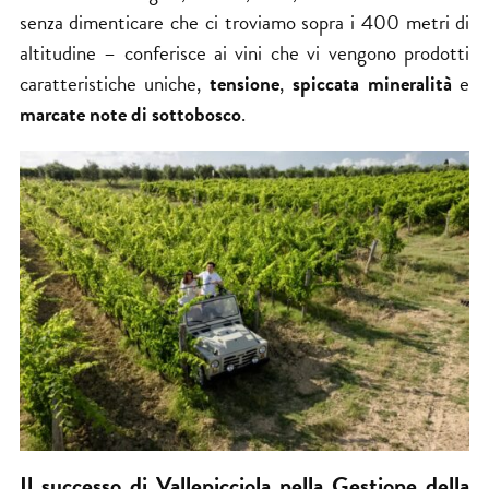
senza dimenticare che ci troviamo sopra i 400 metri di
altitudine – conferisce ai vini che vi vengono prodotti
caratteristiche uniche,
tensione
,
spiccata mineralità
e
marcate note di sottobosco
.
Il successo di Vallepicciola nella Gestione della