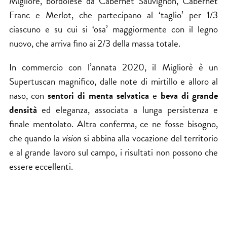
Migliorè
, bordolese da Cabernet Sauvignon, Cabernet
Franc e Merlot, che partecipano al ‘taglio’ per 1/3
ciascuno e su cui si ‘osa’ maggiormente con il legno
nuovo, che arriva fino ai 2/3 della massa totale.
In commercio con l’annata 2020, il Migliorè è un
Supertuscan magnifico, dalle note di mirtillo e alloro al
naso, con
sentori di menta
selvatica
e
beva di grande
densità
ed eleganza, associata a lunga persistenza e
finale mentolato. Altra conferma, ce ne fosse bisogno,
che quando la
vision
si abbina alla vocazione del territorio
e al grande lavoro sul campo, i risultati non possono che
essere eccellenti.