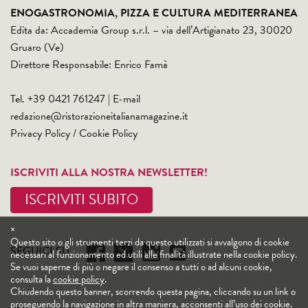
ENOGASTRONOMIA, PIZZA E CULTURA MEDITERRANEA
Edita da: Accademia Group s.r.l. – via dell’Artigianato 23, 30020
Gruaro (Ve)
Direttore Responsabile: Enrico Famà
Tel. +39 0421 761247 | E-mail
redazione@ristorazioneitalianamagazine.it
Privacy Policy
/
Cookie Policy
ISCRIVITI ALLA NOSTRA NEWSLETTER!
ISCRIVITI SUBITO
×
Questo sito o gli strumenti terzi da questo utilizzati si avvalgono di cookie
SEGUICI SU
necessari al funzionamento ed utili alle finalità illustrate nella cookie policy.
Se vuoi saperne di più o negare il consenso a tutti o ad alcuni cookie,
consulta la
cookie policy
.
Chiudendo questo banner, scorrendo questa pagina, cliccando su un link o
proseguendo la navigazione in altra maniera, acconsenti all’uso dei cookie.