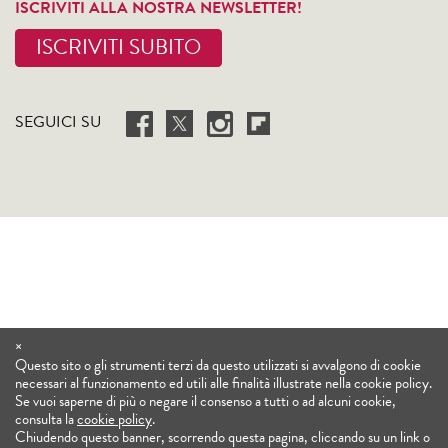
ISCRIVITI ALLA NOSTRA NEWSLETTER!
ISCRIVITI SUBITO
SEGUICI SU
×
Questo sito o gli strumenti terzi da questo utilizzati si avvalgono di cookie
necessari al funzionamento ed utili alle finalità illustrate nella cookie policy.
Se vuoi saperne di più o negare il consenso a tutti o ad alcuni cookie,
consulta la
cookie policy
.
Chiudendo questo banner, scorrendo questa pagina, cliccando su un link o