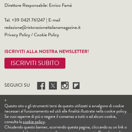
Direttore Responsabile: Enrico Famà
Tel. +39 0421 761247 | E-mail
redazione@ristorazioneitalianamagazine.it
Privacy Policy
/
Cookie Policy
ISCRIVITI ALLA NOSTRA NEWSLETTER!
ISCRIVITI SUBITO
SEGUICI SU
×
Questo sito o gli strumenti terzi da questo utilizzati si avvalgono di cookie
necessari al funzionamento ed utili alle finalità illustrate nella cookie policy.
Se vuoi saperne di più o negare il consenso a tutti o ad alcuni cookie,
consulta la
cookie policy
.
Chiudendo questo banner, scorrendo questa pagina, cliccando su un link o