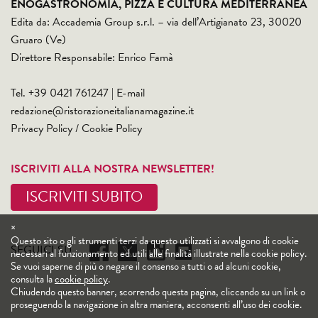
ENOGASTRONOMIA, PIZZA E CULTURA MEDITERRANEA
Edita da: Accademia Group s.r.l. – via dell’Artigianato 23, 30020
Gruaro (Ve)
Direttore Responsabile: Enrico Famà
Tel. +39 0421 761247 | E-mail
redazione@ristorazioneitalianamagazine.it
Privacy Policy
/
Cookie Policy
ISCRIVITI ALLA NOSTRA NEWSLETTER!
ISCRIVITI SUBITO
×
Questo sito o gli strumenti terzi da questo utilizzati si avvalgono di cookie
SEGUICI SU
necessari al funzionamento ed utili alle finalità illustrate nella cookie policy.
Se vuoi saperne di più o negare il consenso a tutti o ad alcuni cookie,
consulta la
cookie policy
.
Chiudendo questo banner, scorrendo questa pagina, cliccando su un link o
proseguendo la navigazione in altra maniera, acconsenti all’uso dei cookie.