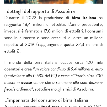
I dettagli del rapporto di Assobirra
Durante il 2022 la produzione di
birra italiana
ha
raggiunto 18,4 milioni di ettolitri. L’anno precedente,
invece, si è fermato a 17,8 milioni di ettolitri. I
consumi
sono in aumento e sono cresciuti di oltre un milione
rispetto al 2019 (raggiungendo quota 22,3 milioni di
ettolitri).
Il mondo della birra italiana occupa circa 120 mila
operatori e crea
“un valore condiviso di 9,4 miliardi di euro
(equivalente allo 0,53% del Pil) e versa all’Erario oltre 700
milioni in
accise
annue che si sommano alla contribuzione
fiscale
ordinaria”
, sottolineano gli amici di
Assobirra
.
L’impennata del consumo di birra italiana
Anche nel consumo
fuori casa
si è registrato +20,9%.