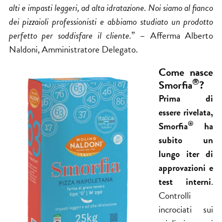
alti e impasti leggeri, ad alta idratazione. Noi siamo al fianco
dei pizzaioli professionisti e abbiamo studiato un prodotto
perfetto per soddisfare il cliente.
” – Afferma Alberto
Naldoni, Amministratore Delegato.
Come nasce
®
Smorfia
?
Prima di
essere rivelata,
®
Smorfia
ha
subito un
lungo iter di
approvazioni e
test interni
.
Controlli
incrociati sui