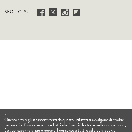
SEGUICI SU
×
Questo sito o gli strumenti terzi da questo utilizzati si avvalgono di cookie
necessari al funzionamento ed utili alle finalità illustrate nella cookie policy.
Se vuoi saperne di più o negare il consenso a tutti o ad alcuni cookie,