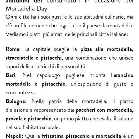
abitudini dei
consumatori in occasione del
Mortadella Day
Ogni città ha i suoi gusti e le sue abitudini culinarie, ma
c’è un filo comune che lega tutto il paese: la mortadella.
Vediamo i piatti più amati nelle principali città italiane:
Roma
: La capitale sceglie la
pizza alla mortadella,
stracciatella e pistacchi
, una combinazione che unisce
sapori delicati e ricchi di personalità.
Bari
: Nel capoluogo pugliese trionfa l’
arancino
mortadella e pistacchio
, un’esplosione di gusto e
croccantezza.
Bologna
: Nella patria della mortadella, il piatto
d’elezione è rappresentato dai
paccheri con mortadella,
provola e pistacchio
, un primo piatto che esalta il salume
nel suo habitat naturale.
Napoli
: Qui la
frittatina pistacchio e mortadella
è un