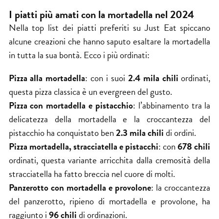
I piatti più amati con la mortadella nel 2024
Nella top list dei piatti preferiti su Just Eat spiccano
alcune creazioni che hanno saputo esaltare la mortadella
in tutta la sua bontà. Ecco i più ordinati:
Pizza alla mortadella
: con i suoi
2.4 mila chili
ordinati,
questa pizza classica è un evergreen del gusto.
Pizza con mortadella e pistacchio
: l’abbinamento tra la
delicatezza della mortadella e la croccantezza del
pistacchio ha conquistato ben
2.3 mila chili
di ordini.
Pizza mortadella, stracciatella e pistacchi
: con
678 chili
ordinati, questa variante arricchita dalla cremosità della
stracciatella ha fatto breccia nel cuore di molti.
Panzerotto con mortadella e provolone
: la croccantezza
del panzerotto, ripieno di mortadella e provolone, ha
raggiunto i
96 chili
di ordinazioni.