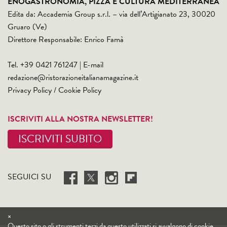
ENOGASTRONOMIA, PIZZA E CULTURA MEDITERRANEA
Edita da: Accademia Group s.r.l. – via dell’Artigianato 23, 30020
Gruaro (Ve)
Direttore Responsabile: Enrico Famà
Tel. +39 0421 761247 | E-mail
redazione@ristorazioneitalianamagazine.it
Privacy Policy
/
Cookie Policy
ISCRIVITI ALLA NOSTRA NEWSLETTER!
ISCRIVITI SUBITO
SEGUICI SU
×
Questo sito o gli strumenti terzi da questo utilizzati si avvalgono di cookie