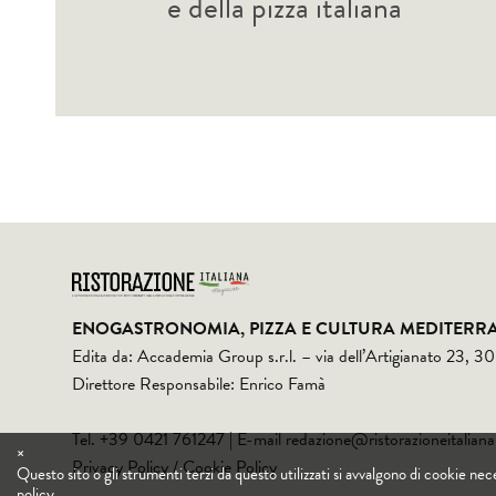
e della pizza italiana
ENOGASTRONOMIA, PIZZA E CULTURA MEDITERR
Edita da: Accademia Group s.r.l. – via dell’Artigianato 23, 
Direttore Responsabile: Enrico Famà
Tel. +39 0421 761247 | E-mail
redazione@ristorazioneitaliana
×
Privacy Policy
/
Cookie Policy
Questo sito o gli strumenti terzi da questo utilizzati si avvalgono di cookie nece
policy
.