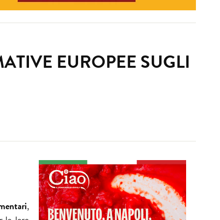
MATIVE EUROPEE SUGLI
imentari
,
r le loro