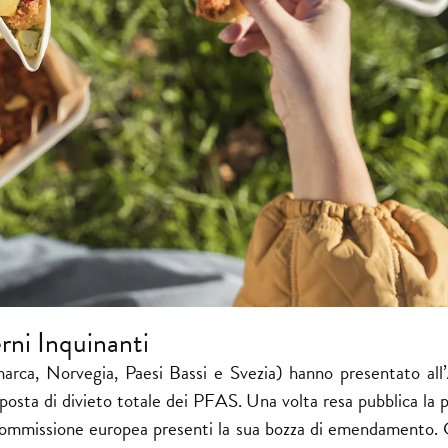
erni Inquinanti
ca, Norvegia, Paesi Bassi e Svezia) hanno presentato all’
ta di divieto totale dei PFAS. Una volta resa pubblica la p
Commissione europea presenti la sua bozza di emendamento. G