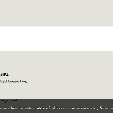
ANEA
30020 Gruaro (Ve)
magazine.it
ssari al funzionamento ed utili alle finalità illustrate nella cookie policy. Se vuoi