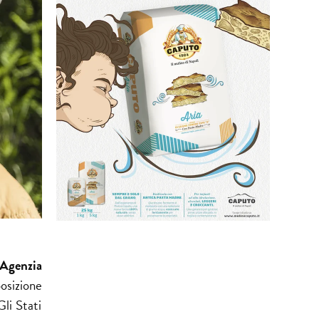
Agenzia
osizione
li Stati