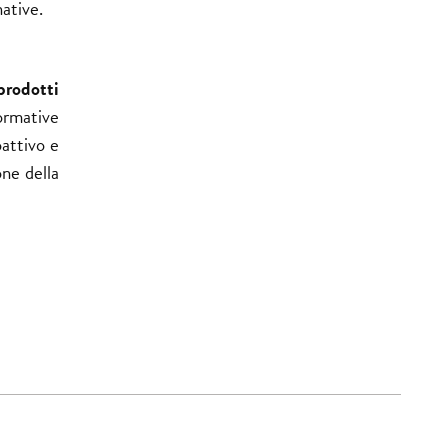
ative.
prodotti
ormative
oattivo e
one della