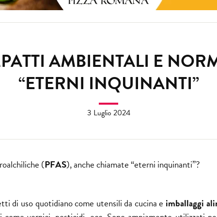
MPATTI AMBIENTALI E NOR
“ETERNI INQUINANTI”
3 Luglio 2024
roalchiliche (
PFAS
), anche chiamate “eterni inquinanti”?
etti di uso quotidiano come utensili da cucina e
imballaggi al
li come vernici, pesticidi, ecc. Sono ampiamente utilizzati pe