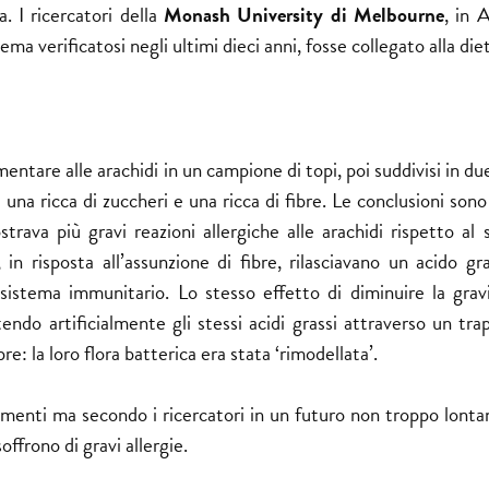
a. I ricercatori della
Monash University di Melbourne
, in A
a verificatosi negli ultimi dieci anni, fosse collegato alla diet
entare alle arachidi in un campione di topi, poi suddivisi in du
 una ricca di zuccheri e una ricca di fibre. Le conclusioni son
rava più gravi reazioni allergiche alle arachidi rispetto al 
, in risposta all’assunzione di fibre, rilasciavano un acido g
 sistema immunitario. Lo stesso effetto di diminuire la gravi
ndo artificialmente gli stessi acidi grassi attraverso un trap
re: la loro flora batterica era stata ‘rimodellata’.
imenti ma secondo i ricercatori in un futuro non troppo lonta
ffrono di gravi allergie.