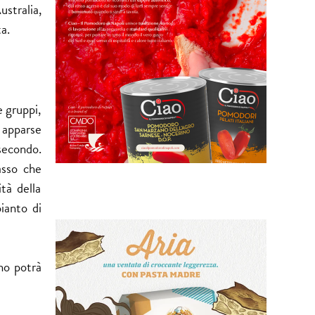
ustralia,
a.
e gruppi,
o apparse
secondo.
rasso che
tà della
ianto di
no potrà