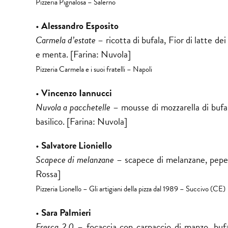
Pizzeria Pignalosa – Salerno
•
Alessandro Esposito
Carmela d’estate
– ricotta di bufala, Fior di latte de
e menta. [Farina: Nuvola]
Pizzeria Carmela e i suoi fratelli – Napoli
•
Vincenzo Iannucci
Nuvola a pacchetelle
– mousse di mozzarella di bufala
basilico. [Farina: Nuvola]
•
Salvatore Lioniello
Scapece di melanzane
– scapece di melanzane, pepero
Rossa]
Pizzeria Lionello – Gli artigiani della pizza dal 1989 – Succivo (CE)
•
Sara Palmieri
Fresca 2.0
– focaccia con carpaccio di manzo, bufa