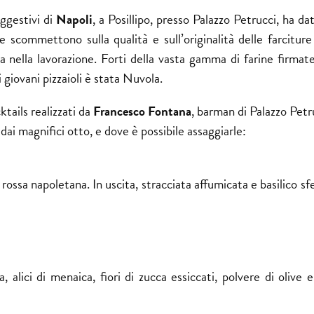
uggestivi di
Napoli
, a Posillipo, presso Palazzo Petrucci, ha da
he scommettono sulla qualità e sull’originalità delle farcitur
 nella lavorazione. Forti della vasta gamma di farine firmat
giovani pizzaioli è stata Nuvola.
ails realizzati da
Francesco Fontana
, barman di Palazzo Petr
dai magnifici otto, e dove è possibile assaggiarle:
ssa napoletana. In uscita, stracciata affumicata e basilico sfe
a, alici di menaica, fiori di zucca essiccati, polvere di olive 