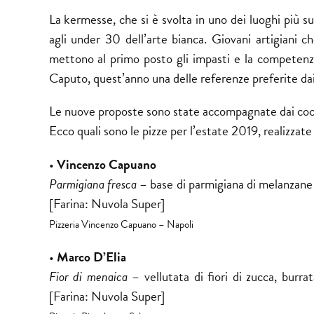
La kermesse, che si è svolta in uno dei luoghi più s
agli under 30 dell’arte bianca. Giovani artigiani c
mettono al primo posto gli impasti e la competenza
Caputo, quest’anno una delle referenze preferite dai 
Le nuove proposte sono state accompagnate dai cockt
Ecco quali sono le pizze per l’estate 2019, realizzate 
•
Vincenzo Capuano
Parmigiana fresca
– base di parmigiana di melanzane ro
[Farina: Nuvola Super]
Pizzeria Vincenzo Capuano – Napoli
•
Marco D’Elia
Fior di menaica
– vellutata di fiori di zucca, burrat
[Farina: Nuvola Super]