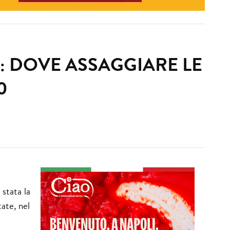
9: DOVE ASSAGGIARE LE
0
 stata la
tate, nel