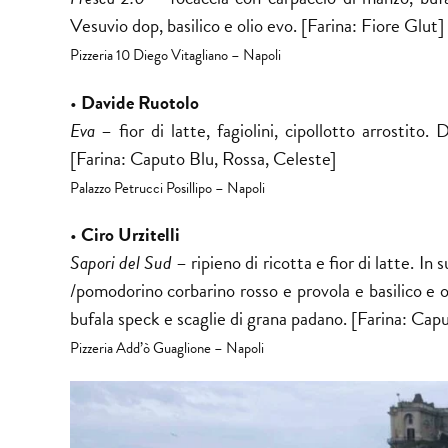
Vesuvio dop, basilico e olio evo. [Farina: Fiore Glut]
Pizzeria 10 Diego Vitagliano – Napoli
•
Davide Ruotolo
Eva
– fior di latte, fagiolini, cipollotto arrostito
[Farina: Caputo Blu, Rossa, Celeste]
Palazzo Petrucci Posillipo – Napoli
•
Ciro Urzitelli
Sapori del Sud
– ripieno di ricotta e fior di latte. In
/pomodorino corbarino rosso e provola e basilico e ol
bufala speck e scaglie di grana padano. [Farina: Cap
Pizzeria Add’ò Guaglione – Napoli