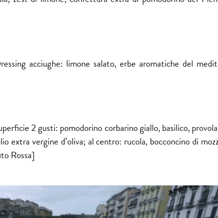
. Dressing acciughe: limone salato, erbe aromatiche del medit
 superficie 2 gusti: pomodorino corbarino giallo, basilico, provol
io extra vergine d’oliva; al centro: rucola, bocconcino di mozz
uto Rossa]