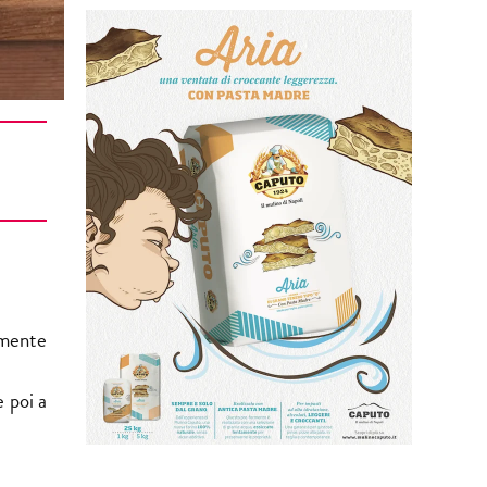
amente
e poi a