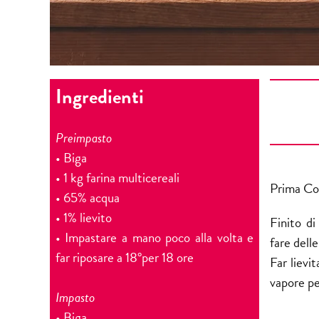
Ingredienti
Preimpasto
• Biga
• 1 kg farina multicereali
Prima Co
• 65% acqua
• 1% lievito
Finito di
• Impastare a mano poco alla volta e
fare dell
far riposare a 18°per 18 ore
Far lievi
vapore pe
Impasto
• Biga