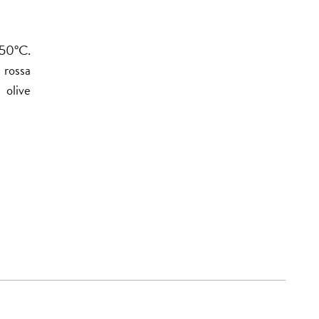
250°C.
a rossa
 olive