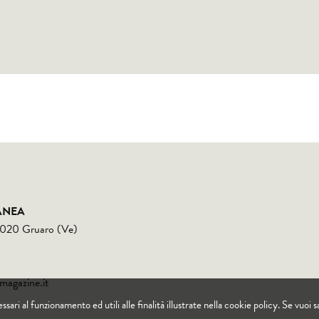
ANEA
30020 Gruaro (Ve)
magazine.it
ssari al funzionamento ed utili alle finalità illustrate nella cookie policy. Se vuoi