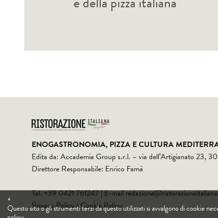
e della pizza italiana
ENOGASTRONOMIA, PIZZA E CULTURA MEDITERR
Edita da: Accademia Group s.r.l. – via dell’Artigianato 23, 
Direttore Responsabile: Enrico Famà
Tel. +39 0421 761247 | E-mail
redazione@ristorazioneitaliana
×
Privacy Policy
/
Cookie Policy
Questo sito o gli strumenti terzi da questo utilizzati si avvalgono di cookie nece
policy
.