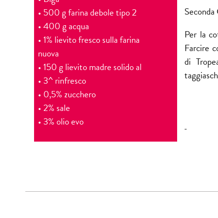
Seconda 
• 500 g farina debole tipo 2
• 400 g acqua
Per la co
• 1% lievito fresco sulla farina
Farcire c
nuova
di
Trope
• 150 g lievito madre solido al
taggiasch
• 3^ rinfresco
• 0,5% zucchero
• 2% sale
• 3% olio evo