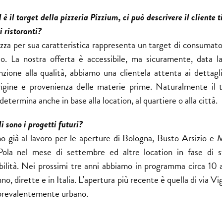
è il target della pizzeria Pizzium, ci può descrivere il cliente t
i ristoranti?
izza per sua caratteristica rappresenta un target di consumat
o. La nostra offerta è accessibile, ma sicuramente, data l
nzione alla qualità, abbiamo una clientela attenta ai dettagl
origine e provenienza delle materie prime. Naturalmente il t
etermina anche in base alla location, al quartiere o alla città.
i sono i progetti futuri?
o già al lavoro per le aperture di Bologna, Busto Arsizio e M
Pola nel mese di settembre ed altre location in fase di s
ibilità. Nei prossimi tre anni abbiamo in programma circa 10 
nno, dirette e in Italia. L’apertura più recente è quella di via V
 prevalentemente urbano.