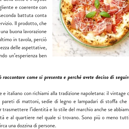
ogliente e coerente con
 seconda battuta conta
ervizio. Il prodotto, che
 una buona lavorazione
ultimo in tavola, perciò
ltezza delle aspettative,
rando un’esperienza ben
può raccontare come si presenta e perché avete deciso di segui
e italiano con richiami alla tradizione napoletana: il vintage c
 pareti di mattoni, sedie di legno e lampadari di stoffa che 
 per trasmettere l’identità e lo stile del marchio anche se abbia
ttà e al quartiere nel quale si trovano. Sono più o meno tutt
circa una dozzina di persone.