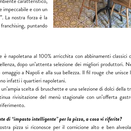
mbiente caratteristico,
re impeccabile e con un
”. La nostra forza è la
 franchising, puntando
e è napoletana al 100% arricchita con abbinamenti classici o 
ellenza, dopo un’attenta selezione dei migliori produttori. N
maggio a Napoli e alla sua bellezza. Il fil rouge che unisce 
o infatti i quartieri napoletani.
n’ampia scelta di bruschette e una selezione di dolci della tr
inua rivisitazione del menù stagionale con un’offerta gast
 riferimento.
te di “impasto intelligente” per la pizza, a cosa vi riferite?
ostra pizza si riconosce per il cornicione alto e ben alveol