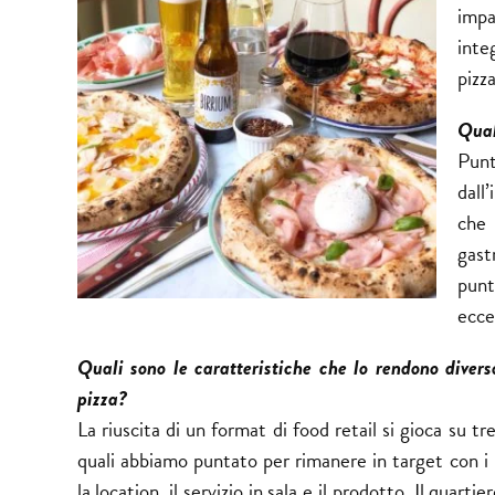
impa
inte
pizz
Quali
Punt
dall’
che 
gast
punt
ecce
Quali sono le caratteristiche che lo rendono divers
pizza?
La riuscita di un format di food retail si gioca su tre 
quali abbiamo puntato per rimanere in target con i 
la location, il servizio in sala e il prodotto. Il quartie