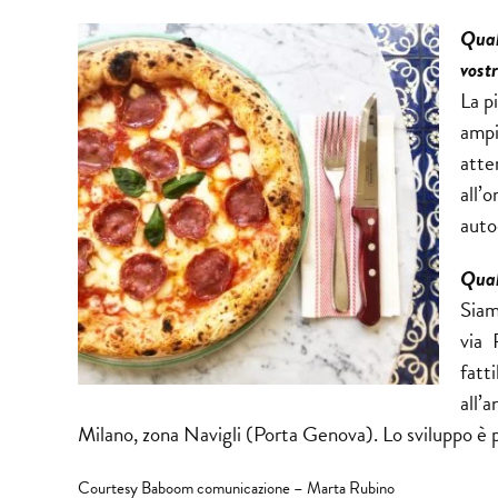
Qual 
vostr
La p
ampi
atte
all’
autod
Qual
Siam
via 
fatt
all’a
Milano, zona Navigli (Porta Genova). Lo sviluppo è
Courtesy Baboom comunicazione – Marta Rubino