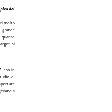
ipico dei
ori molto
a grande
i quanto
arget si
ilano in
tudio di
aperture
igevano a