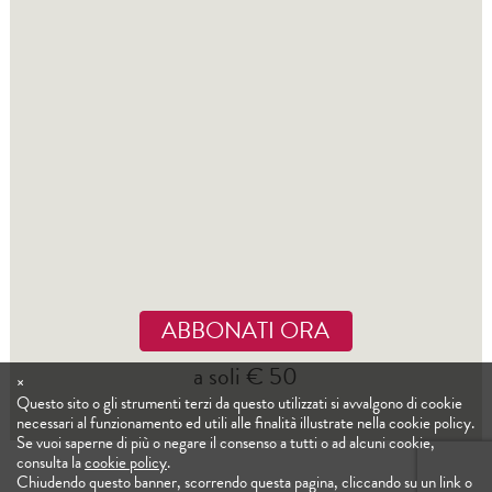
ABBONATI ORA
a soli € 50
×
Questo sito o gli strumenti terzi da questo utilizzati si avvalgono di cookie
necessari al funzionamento ed utili alle finalità illustrate nella cookie policy.
Se vuoi saperne di più o negare il consenso a tutti o ad alcuni cookie,
consulta la
cookie policy
.
Chiudendo questo banner, scorrendo questa pagina, cliccando su un link o