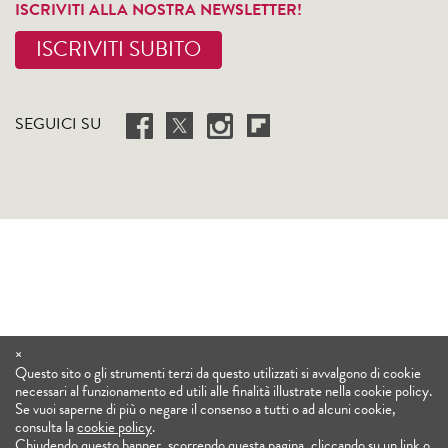
ISCRIVITI ALLA NOSTRA NEWSLETTER!
ISCRIVITI SUBITO
SEGUICI SU
×
Questo sito o gli strumenti terzi da questo utilizzati si avvalgono di cookie
necessari al funzionamento ed utili alle finalità illustrate nella cookie policy.
Se vuoi saperne di più o negare il consenso a tutti o ad alcuni cookie,
consulta la
cookie policy
.
Chiudendo questo banner, scorrendo questa pagina, cliccando su un link o