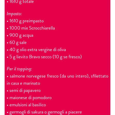
• 1610 g totale
Impasto:
• 1610 g preimpasto
• 1000 mix Scrocchiarella
• 900 g acqua
• 60 g sale
• 40 g olio extra vergine di oliva
• 5 g lievito Bravo secco (10 g se fresco)
Per il topping:
• salmone norvegese fresco (da uno intero), sfilettato
in casa e marinato
• semi di papavero
• maionese di pomodoro
• emulsioni al basilico
• germogli di sakura o germogli a piacere