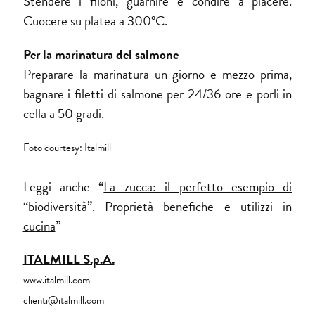
Stendere i filoni, guarnire e condire a piacere.
Cuocere su platea a 300°C.
Per la marinatura del salmone
Preparare la marinatura un giorno e mezzo prima,
bagnare i filetti di salmone per 24/36 ore e porli in
cella a 50 gradi.
Foto courtesy: Italmill
Leggi anche “
La zucca: il perfetto esempio di
“biodiversità”. Proprietà benefiche e utilizzi in
cucina
”
ITALMILL S.p.A.
www.italmill.com
clienti@italmill.com