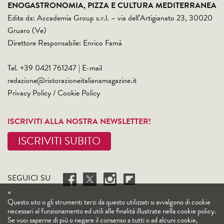
ENOGASTRONOMIA, PIZZA E CULTURA MEDITERRANEA
Edita da: Accademia Group s.r.l. – via dell’Artigianato 23, 30020
Gruaro (Ve)
Direttore Responsabile: Enrico Famà
Tel. +39 0421 761247 | E-mail
redazione@ristorazioneitalianamagazine.it
Privacy Policy
/
Cookie Policy
ISCRIVITI ALLA NOSTRA NEWSLETTER!
ISCRIVITI SUBITO
SEGUICI SU
×
Questo sito o gli strumenti terzi da questo utilizzati si avvalgono di cookie
necessari al funzionamento ed utili alle finalità illustrate nella cookie policy.
Se vuoi saperne di più o negare il consenso a tutti o ad alcuni cookie,