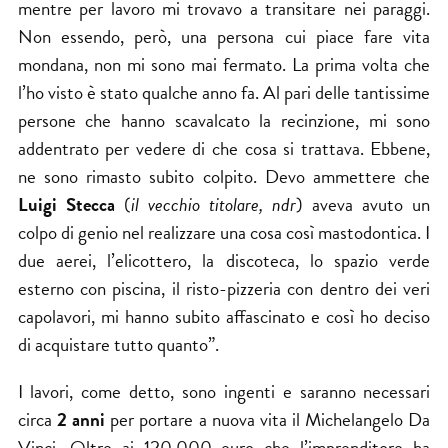
mentre per lavoro mi trovavo a transitare nei paraggi.
Non essendo, però, una persona cui piace fare vita
mondana, non mi sono mai fermato. La prima volta che
l’ho visto è stato qualche anno fa. Al pari delle tantissime
persone che hanno scavalcato la recinzione, mi sono
addentrato per vedere di che cosa si trattava. Ebbene,
ne sono rimasto subito colpito. Devo ammettere che
Luigi Stecca
(
il vecchio titolare, ndr
) aveva avuto un
colpo di genio nel realizzare una cosa così mastodontica. I
due aerei, l’elicottero, la discoteca, lo spazio verde
esterno con piscina, il risto-pizzeria con dentro dei veri
capolavori, mi hanno subito affascinato e così ho deciso
di acquistare tutto quanto”.
I lavori, come detto, sono ingenti e saranno necessari
circa
2 anni
per portare a nuova vita il Michelangelo Da
Vinci. Oltre ai 120.000 euro che l’imprenditore ha