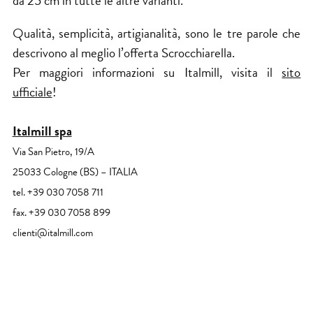
da 25 cm in tutte le altre varianti.
Qualità, semplicità, artigianalità, sono le tre parole che
descrivono al meglio l’offerta Scrocchiarella.
Per maggiori informazioni su Italmill, visita il
sito
ufficiale
!
Italmill spa
Via San Pietro, 19/A
25033 Cologne (BS) – ITALIA
tel. +39 030 7058 711
fax. +39 030 7058 899
clienti@italmill.com