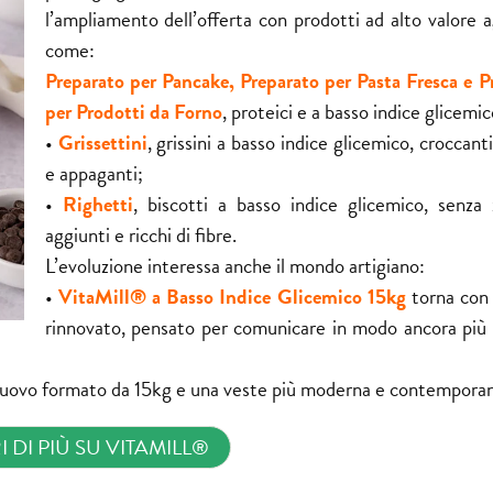
l’ampliamento dell’offerta con prodotti ad alto valore 
come:
Preparato per Pancake, Preparato per Pasta Fresca e P
per Prodotti da Forno
, proteici e a basso indice glicemic
•
Grissettini
, grissini a basso indice glicemico, croccanti
e appaganti;
•
Righetti
, biscotti a basso indice glicemico, senza 
aggiunti e ricchi di fibre.
L’
evoluzione
interessa anche il mondo artigiano:
•
VitaMill® a Basso Indice Glicemico 15kg
torna con
rinnovato, pensato per comunicare in modo ancora più 
uovo formato da 15kg e una veste più moderna e contempora
 DI PIÙ SU VITAMILL®