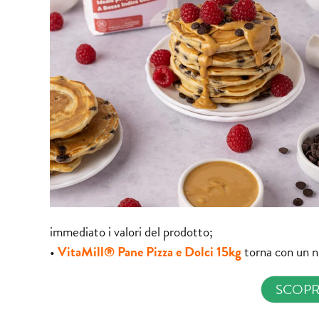
immediato i valori del prodotto;
•
VitaMill® Pane Pizza e Dolci 15kg
torna con un n
SCOPRI