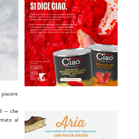
l piacere
l® — che
ntato al