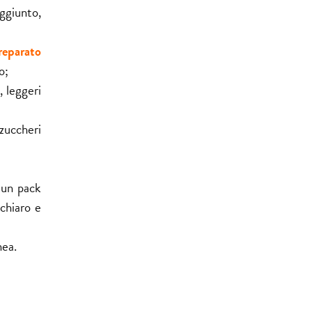
aggiunto,
reparato
o;
, leggeri
zuccheri
 un pack
chiaro e
nea.