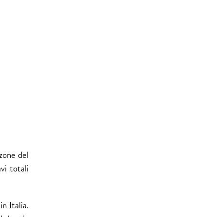
 zone del
i totali
n Italia.