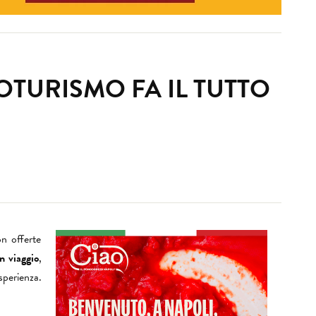
OTURISMO FA IL TUTTO
on offerte
un viaggio
,
sperienza.