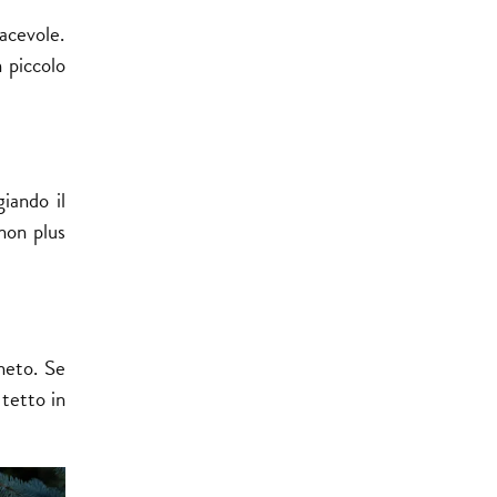
iacevole.
 piccolo
iando il
 non plus
eneto. Se
 tetto in