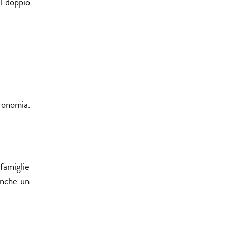
il doppio
ronomia.
 famiglie
anche un