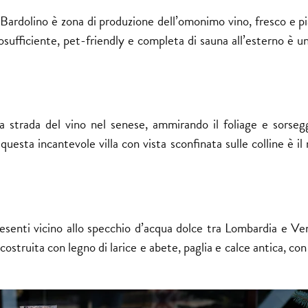
 Bardolino è zona di produzione dell’omonimo vino, fresco e p
ufficiente, pet-friendly e completa di sauna all’esterno è un
a strada del vino nel senese, ammirando il foliage e sorsegg
questa incantevole villa con vista sconfinata sulle colline è il
presenti vicino allo specchio d’acqua dolce tra Lombardia e V
ostruita con legno di larice e abete, paglia e calce antica, con