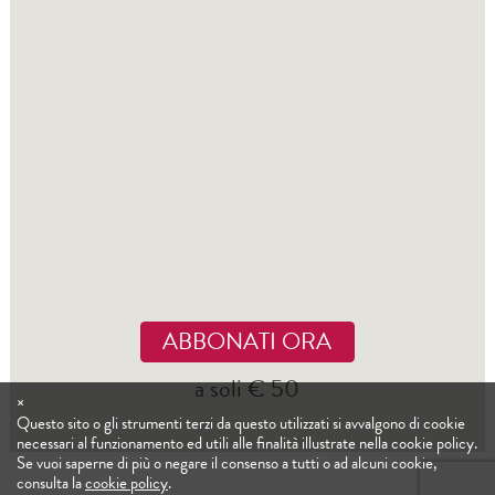
ABBONATI ORA
a soli € 50
×
Questo sito o gli strumenti terzi da questo utilizzati si avvalgono di cookie
necessari al funzionamento ed utili alle finalità illustrate nella cookie policy.
Se vuoi saperne di più o negare il consenso a tutti o ad alcuni cookie,
consulta la
cookie policy
.