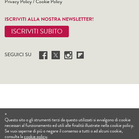
Privacy Policy
/
Cookie Policy
ISCRIVITI ALLA NOSTRA NEWSLETTER!
ISCRIVITI SUBITO
SEGUICI SU
×
Questo sito o gli strumenti terzi da questo utilizzati si avvalgono di cookie
necessari al funzionamento ed utili alle finalità illustrate nella cookie policy.
Se vuoi saperne di più o negare il consenso a tutti o ad alcuni cookie,
consulta la
cookie policy
.