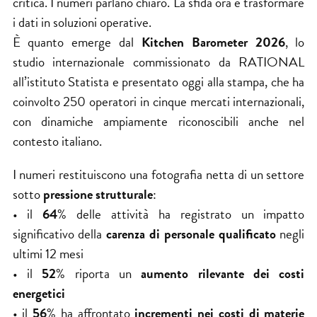
critica. I numeri parlano chiaro. La sfida ora è trasformare
i dati in soluzioni operative.
È quanto emerge dal
Kitchen Barometer 2026
, lo
studio internazionale commissionato da RATIONAL
all’istituto
Statista
e presentato oggi alla stampa, che ha
coinvolto 250 operatori in cinque mercati internazionali,
con dinamiche ampiamente riconoscibili anche nel
contesto italiano.
I numeri restituiscono una fotografia netta di un settore
sotto
pressione strutturale
:
• il
64
% delle attività ha registrato un impatto
significativo della
carenza di personale qualificato
negli
ultimi 12 mesi
• il
52
% riporta un
aumento rilevante dei costi
energetici
• il
56
% ha affrontato
incrementi nei costi di materie