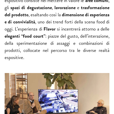
espositivo consiste nel mettere in valore le
aree comuni
,
gli
spazi di degustazione
,
lavorazione
e
trasformazione
del prodotto
, esaltando così la
dimensione di esperienza
e di convivialità
, uno dei trend forti della scena food di
oggi. L’esperienza di
Flavor
si incentrerà attorno a delle
eleganti “food court”
: piazze del gusto, dell’interazione,
della sperimentazione di assaggi e combinazioni di
prodotti, collocate nel percorso tra le diverse realtà
espositive.