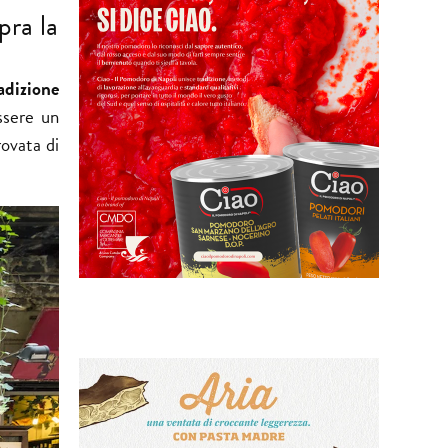
pra la
adizione
essere un
ovata di