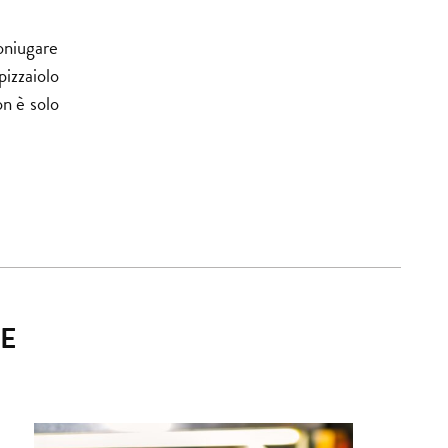
oniugare
izzaiolo
on è solo
E