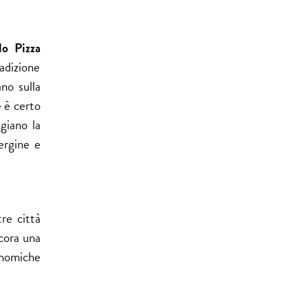
lo Pizza
radizione
no sulla
e è certo
giano la
vergine e
re città
ncora una
onomiche