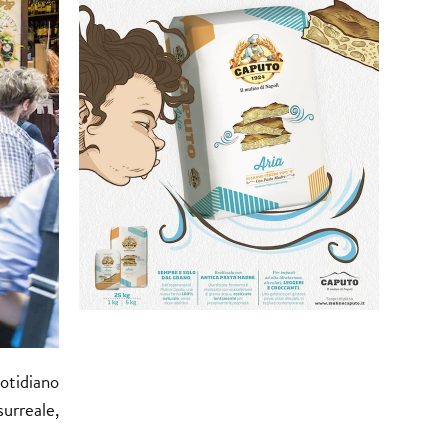
uotidiano
surreale,