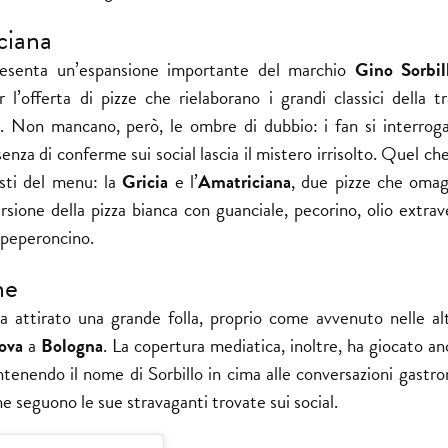
ciana
presenta un’espansione importante del marchio
Gino Sorbil
 l’offerta di pizze che rielaborano i grandi classici della t
. Non mancano, però, le ombre di dubbio: i fan si interroga
ssenza di conferme sui social lascia il mistero irrisolto. Quel ch
isti del menu: la
Gricia
e l’
Amatriciana
, due pizze che omag
ersione della pizza bianca con guanciale, pecorino, olio extra
e peperoncino.
ne
 ha attirato una grande folla, proprio come avvenuto nelle alt
ova
a
Bologna
. La copertura mediatica, inoltre, ha giocato a
antenendo il nome di Sorbillo in cima alle conversazioni gastr
che seguono le sue stravaganti trovate sui social.