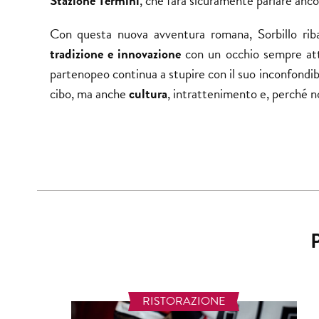
Stazione Termini
, che farà sicuramente parlare ancor
Con questa nuova avventura romana, Sorbillo ribad
tradizione e innovazione
con un occhio sempre atte
partenopeo continua a stupire con il suo inconfondib
cibo, ma anche
cultura
, intrattenimento e, perché no
RISTORAZIONE