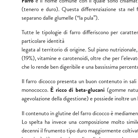
Farro
è il nome comune con il quale sono chiamati i
(tenero e duro). Questa differenziazione sta nel f
separano dalle glumelle (“la pula”).
Tutte le tipologie di farro differiscono per caratter
particolare identità
legata al territorio di origine. Sul piano nutrizional
(19%), vitamine e carotenoidi, oltre che per l’eleva
che lo rende ben digeribile e una bassissima percentua
Il farro dicocco presenta un buon contenuto in sali m
monococco.
È ricco di beta-glucani
(gomme natural
agevolazione della digestione) e possiede inoltre un
Il contenuto in glutine del farro dicocco è mediament
Lo spelta ha invece una composizione molto simi
decenni il frumento tipo duro maggiormente coltivato 