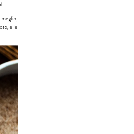
li.
 meglio,
oso, e le