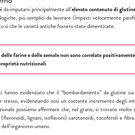
erno
è da imputarsi principalmente all’
elevato contenuto di glutin
logiche, più semplici da lavorare (impasti velocemente panifi
o si che le varietà antiche fossero state dimenticate.
e delle farine e delle semole non sono correlate positivament
proprietà nutrizionali
gici hanno evidenziato che il “bombardamento” da glutine sia
ine stesso, evidenziando così un costante incremento degli int
unzionale possiamo affermare che, nel grano, si trovano molte 
lavonoidi, lignani, isoflavoni) carotenoidi, tocoferoli e fibr
à dell’organismo umano.