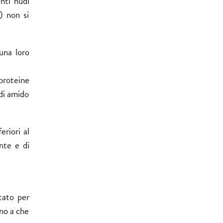
nti nudi
) non si
 una loro
 proteine
 di amido
eriori al
nte e di
tato per
ino a che