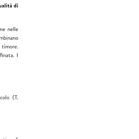
ualità di
ine nelle
ombinano
a timore.
inata. I
colo (T.