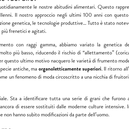
otidianamente le nostre abitudini alimentari. Questo rappre
lenni. Il nostro approccio negli ultimi 100 anni con questo
ezione genetica, le tecnologie produttive… Tutto è stato note
 più frenetici e agitati.
iamento con raggi gamma, abbiamo variato la genetica d
molto più basso, riducendo il rischio di “allettamento” (cori
Per questo ultimo motivo nacquero le varietà di frumento mod
 specie antiche, ma
organoletticamente superiori
. Il ritorno a
come un fenomeno di moda circoscritto a una nicchia di fruitori
le. Sta a identificare tutta una serie di grani che furono a
ancora di essere sostituiti dalle moderne culture intensive. 
che non hanno subito modificazioni da parte dell’uomo.