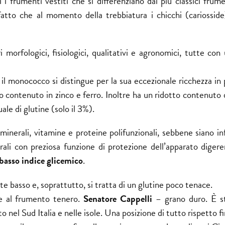
 frumenti vestiti che si differenziano dai più classici frume
atto che al momento della trebbiatura i chicchi (cariosside
i morfologici, fisiologici, qualitativi e agronomici, tutte con
e, il monococco si distingue per la sua eccezionale ricchezza in
to contenuto in zinco e ferro. Inoltre ha un ridotto contenuto
le di glutine (solo il 3%).
inerali, vitamine e proteine polifunzionali, sebbene siano inf
i con preziosa funzione di protezione dell’apparato digere
basso indice glicemico
.
e basso e, soprattutto, si tratta di un glutine poco tenace.
le al frumento tenero.
Senatore Cappelli
– grano duro. È s
nel Sud Italia e nelle isole. Una posizione di tutto rispetto f