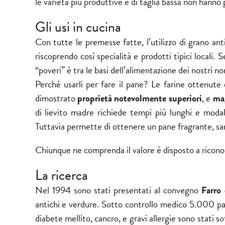
le varietà più produttive e di taglia bassa non hanno
Gli usi in cucina
Con tutte le premesse fatte, l’utilizzo di grano an
riscoprendo così specialità e prodotti tipici locali. 
“poveri” è tra le basi dell’alimentazione dei nostri no
Perché usarli per fare il pane? Le farine ottenute d
dimostrato
proprietà notevolmente superiori
, e
mag
di lievito madre richiede tempi più lunghi e modalit
Tuttavia permette di ottenere un pane fragrante, sa
Chiunque ne comprenda il valore è disposto a riconosc
La ricerca
Nel 1994 sono stati presentati al convegno
Farro 
antichi e verdure. Sotto controllo medico 5.000 paz
diabete mellito, cancro, e gravi allergie sono stati 