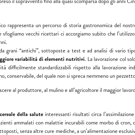
 preso il sopravvento fino alla quasi scomparsa dopo gli anni Ci
tico rappresenta un percorso di storia gastronomica del nostr
Se sfogliamo vecchi ricettari ci accorgiamo subito che l’utilizzo
nni.
a grani “antichi”, sottoposte a test e ad analisi di vario ti
giore variabilità di elementi nutritivi
. La lavorazione col solo
à difficilmente standardizzabili rispetto alla lavorazione ind
no, conservabile, del quale non si spreca nemmeno un pezzetto
ere al produttore, al mulino e all’agricoltore il maggior lavoro
cereale della salute
interessanti risultati circa l’assimilazione
ienti ammalati con malattie incurabili come morbo di cron, ce
sottoposti, senza altre cure mediche, a un’alimentazione esclu