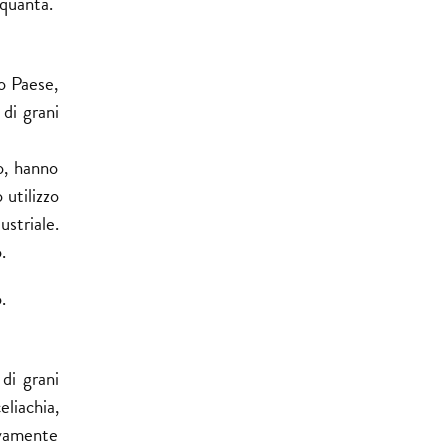
nquanta.
o Paese,
 di grani
po, hanno
 utilizzo
ustriale.
.
.
 di grani
liachia,
sivamente