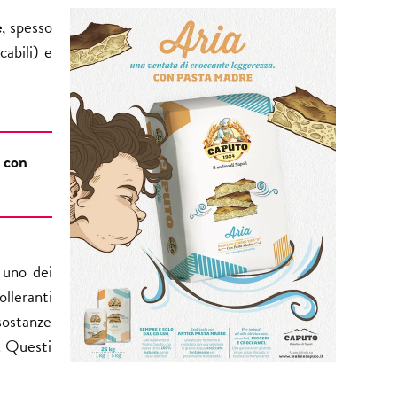
e
, spesso
cabili) e
e con
 uno dei
olleranti
sostanze
a. Questi