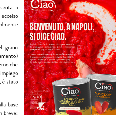
senta la
 eccelso
volmente
el grano
camento)
erno che
ll’impiego
, è stato
lla base
In breve: