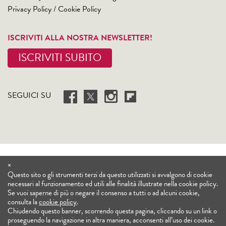
Privacy Policy
/
Cookie Policy
ISCRIVITI ALLA NOSTRA NEWSLETTER!
ISCRIVITI SUBITO
SEGUICI SU
×
Questo sito o gli strumenti terzi da questo utilizzati si avvalgono di cookie
necessari al funzionamento ed utili alle finalità illustrate nella cookie policy.
Se vuoi saperne di più o negare il consenso a tutti o ad alcuni cookie,
consulta la
cookie policy
.
Chiudendo questo banner, scorrendo questa pagina, cliccando su un link o
proseguendo la navigazione in altra maniera, acconsenti all’uso dei cookie.