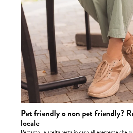
Pet friendly o non pet friendly? Re
locale
Pertanto, la scelta resta in capo all’esercente che p