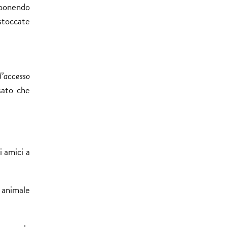
mponendo
 stoccate
l’accesso
sato che
i amici a
o animale