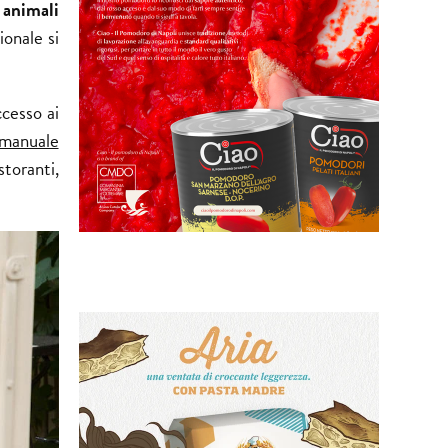
i
animali
ionale si
ccesso ai
manuale
storanti,