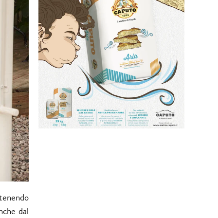
ntenendo
anche dal