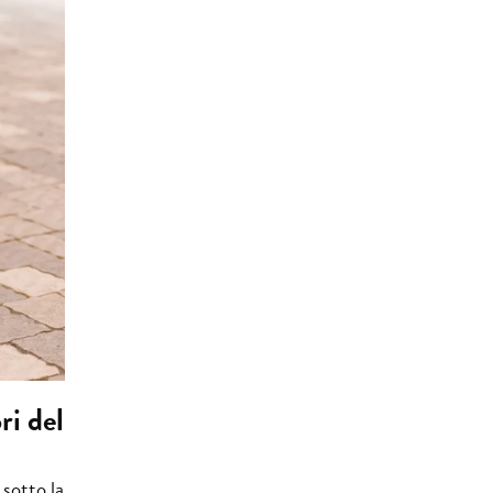
ri del
 sotto la