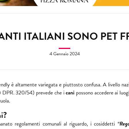
ANTI ITALIANI SONO PET 
4 Gennaio 2024
iendly è altamente variegata e piuttosto confusa. A livello nazi
a d) DPR. 320/54) prevede che i
cani
possono accedere ai luogh
ruola.
ni?
anato regolamenti comunali al riguardo, i cosiddetti
“
Rego