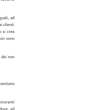
quali, ad
i clienti
o si crea
 non sono
a dei non
resentano
istoranti
dove, ad