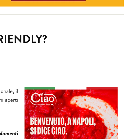
FRIENDLY?
onale, il
i aperti
lamenti