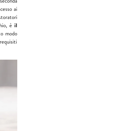
seconda
cesso ai
storatori
chio, è
il
sto modo
equisiti