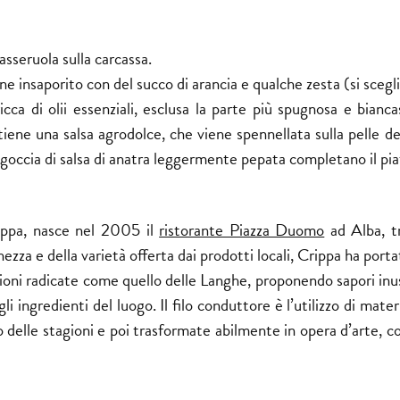
casseruola sulla carcassa.
ne insaporito con del succo di arancia e qualche zesta (si scegli
icca di olii essenziali, esclusa la parte più spugnosa e bianc
iene una salsa agrodolce, che viene spennellata sulla pelle de
 goccia di salsa di anatra leggermente pepata completano il pia
rippa, nasce nel 2005 il
ristorante Piazza Duomo
ad Alba, tr
ezza e della varietà offerta dai prodotti locali, Crippa ha porta
izioni radicate come quello delle Langhe, proponendo sapori inu
i ingredienti del luogo. Il filo conduttore è l’utilizzo di mate
 delle stagioni e poi trasformate abilmente in opera d’arte, 