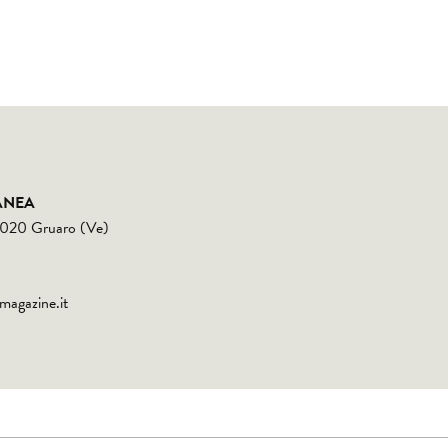
ANEA
30020 Gruaro (Ve)
magazine.it