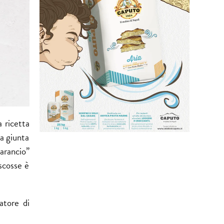
 ricetta
ta giunta
larancio”
iscosse è
atore di