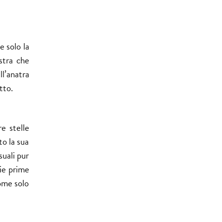
e solo la
astra che
ll’anatra
tto.
e stelle
to la sua
suali pur
rie prime
come solo