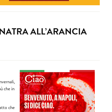
’ANATRA ALL’ARANCIA
nvernali,
nù che in
iatto che