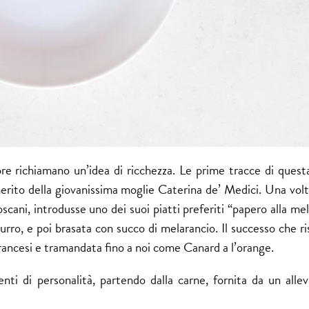
pre richiamano un’idea di ricchezza. Le prime tracce di questa
 merito della giovanissima moglie Caterina de’ Medici. Una vol
toscani, introdusse uno dei suoi piatti preferiti “papero alla me
rro, e poi brasata con succo di melarancio. Il successo che r
 francesi e tramandata fino a noi come Canard a l’orange.
ti di personalità, partendo dalla carne, fornita da un allev