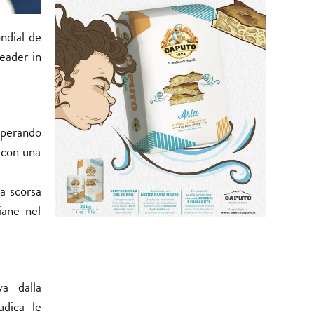
dial de
leader in
uperando
 con una
la scorsa
iane nel
va dalla
udica le