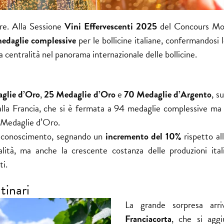
ore. Alla Sessione
Vini Effervescenti 2025
del Concours Mon
edaglie complessive
per le bollicine italiane, confermandosi 
a centralità nel panorama internazionale delle bollicine.
glie d’Oro
,
25 Medaglie d’Oro
e
70 Medaglie d’Argento
, s
alla Francia, che si è fermata a 94 medaglie complessive ma
i Medaglie d’Oro.
 riconoscimento, segnando un
incremento del 10%
rispetto al
lità, ma anche la crescente costanza delle produzioni ital
ti.
tinari
La grande sorpresa arri
Franciacorta
, che si aggi