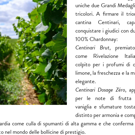
uniche due Grandi Medagl
tricolori. A firmare il tri
cantina Centinari, ca
conquistare i giudici con d
100% Chardonnay:
Centinari Brut
, premiat
come Rivelazione Itali
colpito per i profumi di 
limone, la freschezza e la m
elegante.
Centinari Dosage Zéro
, ap
per le note di frutta 
vaniglia e sfumature tosta
distinto per armonia e comp
bardia come culla di spumanti di alta gamma e che conferma
o nel mondo delle bollicine di prestigio.