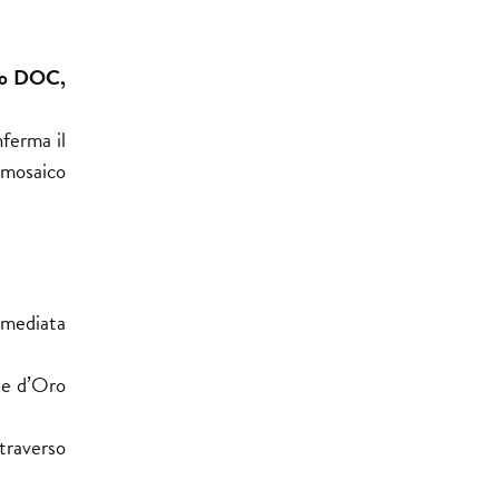
co DOC,
nferma il
 mosaico
immediata
ie d’Oro
ttraverso