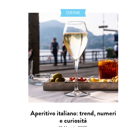
DRINK
Aperitivo italiano: trend, numeri
e curiosità