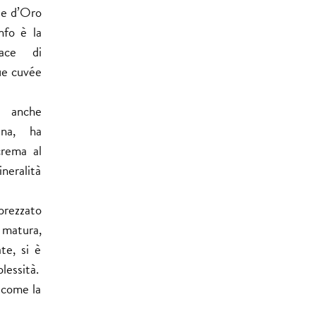
ie d’Oro
onfo è la
pace di
ue cuvée
o anche
ana, ha
crema al
ineralità
prezzato
matura,
te, si è
lessità.
 come la