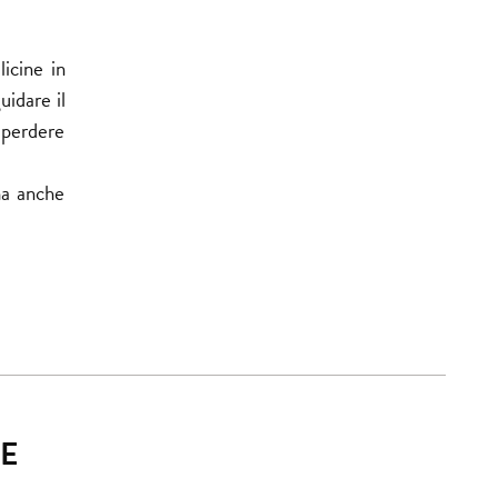
icine in
uidare il
a perdere
ma anche
E