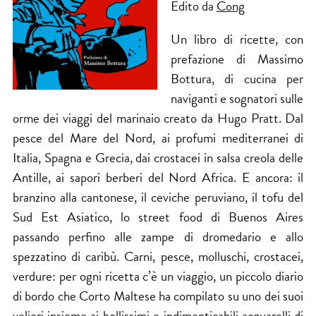
Edito da
Cong
Un libro di ricette, con
prefazione di Massimo
Bottura, di cucina per
naviganti e sognatori sulle
orme dei viaggi del marinaio creato da Hugo Pratt. Dal
pesce del Mare del Nord, ai profumi mediterranei di
Italia, Spagna e Grecia, dai crostacei in salsa creola delle
Antille, ai sapori berberi del Nord Africa. E ancora: il
branzino alla cantonese, il ceviche peruviano, il tofu del
Sud Est Asiatico, lo street food di Buenos Aires
passando perfino alle zampe di dromedario e allo
spezzatino di caribù. Carni, pesce, molluschi, crostacei,
verdure: per ogni ricetta c’è un viaggio, un piccolo diario
di bordo che Corto Maltese ha compilato su uno dei suoi
velieri insieme ai bellissimi e indimenticabili acquarelli di