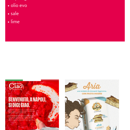
• olio evo
• sale
• lime