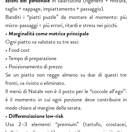
azioni del personale
in sala/cucina (rigenero + finitura,
taglio + nappage, impiattamento + passaggio).
Banditi i “piatti puzzle” da montare al momento: più
micro-passaggi = più errori, ritardi e stress nei picchi.
•
Marginalità come metrica principale
Ogni piatto va valutato su tre assi:
• Food cost
• Tempo di preparazione
• Posizionamento di prezzo
Se un piatto non regge almeno su due di questi tre
fronti, va rivisto o eliminato.
Il menù di Natale non è il posto per le “coccole all’ego”:
è il momento in cui ogni porzione deve contribuire in
modo chiaro al margine della serata.
•
Differenziazione low-risk
Usa 2–3 elementi “premium” (tartufo, crostacei,