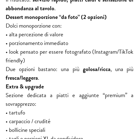
abbondanza al tavolo
.
Dessert monoporzione “da foto” (2 opzioni)
Dolci monoporzione con:
• alta percezione di valore
• porzionamento immediato
• look pensato per essere fotografato (Instagram/TikTok
friendly)
Due opzioni bastano: una più
golosa/ricca
, una più
fresca/leggera
.
Extra & upgrade
Sezione dedicata a piatti e aggiunte “premium” a
sovrapprezzo:
• tartufo
• carpaccio / crudité
• bollicine speciali
• tagli o porzioni XL da condividere