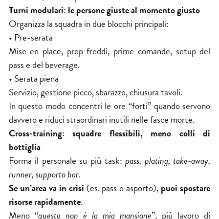
Turni modulari: le persone giuste al momento giusto
Organizza la squadra in due blocchi principali:
• Pre-serata
Mise en place, prep freddi, prime comande, setup del
pass e del beverage.
• Serata piena
Servizio, gestione picco, sbarazzo, chiusura tavoli.
In questo modo concentri le ore “forti” quando servono
davvero e riduci straordinari inutili nelle fasce morte.
Cross-training: squadre flessibili, meno colli di
bottiglia
Forma il personale su più task:
pass, plating, take-away,
runner, supporto bar.
Se un’area va in crisi
(es. pass o asporto),
puoi spostare
risorse rapidamente
.
Meno “
questa non è la mia mansione
”, più lavoro di