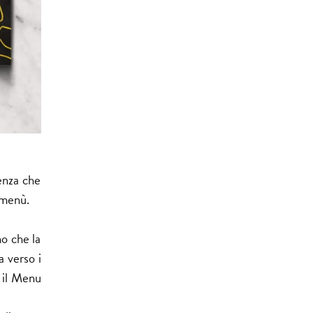
enza che
o menù.
o che la
a verso i
: il Menu