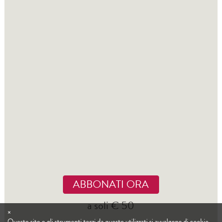
ABBONATI ORA
a soli € 50
×
Questo sito o gli strumenti terzi da questo utilizzati si avvalgono di cookie