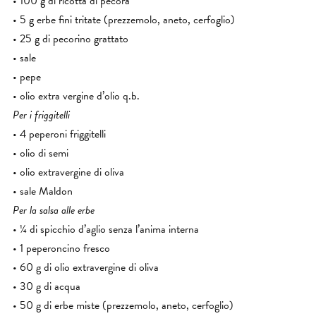
• 100 g di ricotta di pecora
• 5 g erbe fini tritate (prezzemolo, aneto, cerfoglio)
• 25 g di pecorino grattato
• sale
• pepe
• olio extra vergine d’olio q.b.
Per i friggitelli
• 4 peperoni friggitelli
• olio di semi
• olio extravergine di oliva
• sale Maldon
Per la salsa alle erbe
• ¼ di spicchio d’aglio senza l’anima interna
• 1 peperoncino fresco
• 60 g di olio extravergine di oliva
• 30 g di acqua
• 50 g di erbe miste (prezzemolo, aneto, cerfoglio)