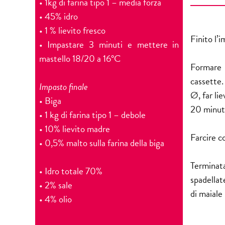
• 1kg di farina tipo 1 – media forza
• 45% idro
• 1 % lievito fresco
Finito l’
• Impastare 3 minuti e mettere in
mastello 18/20 a 16°C
Formare l
cassette.
Impasto finale
Ø, far li
• Biga
20 minuti
• 1 kg di farina tipo 1 – debole
• 10% lievito madre
Farcire c
• 0,5% malto sulla farina della biga
Terminata
• Idro totale 70%
spadellat
• 2% sale
di maiale
• 4% olio