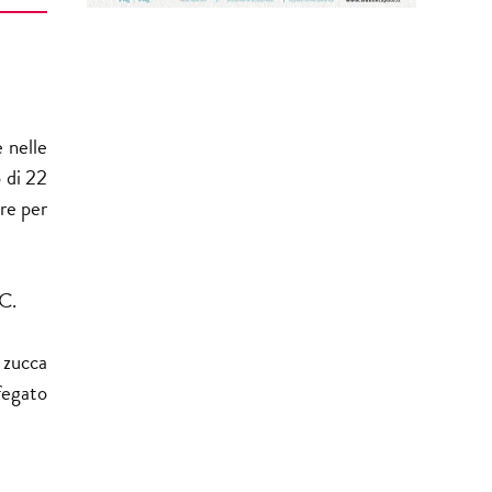
 nelle
o di 22
re per
°C.
 zucca
 fegato