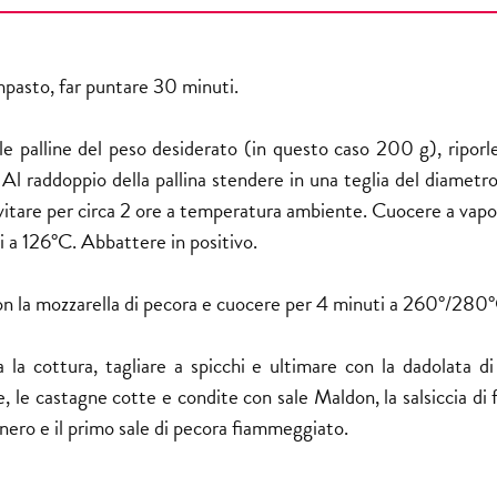
impasto, far puntare 30 minuti.
e palline del peso desiderato (in questo caso 200 g), riporle
 Al raddoppio della pallina stendere in una teglia del diametr
evitare per circa 2 ore a temperatura ambiente. Cuocere a vapo
 a 126°C. Abbattere in positivo.
on la mozzarella di pecora e cuocere per 4 minuti a 260°/280
 la cottura, tagliare a spicchi e ultimare con la dadolata di
e, le castagne cotte e condite con sale Maldon, la salsiccia di
 nero e il primo sale di pecora fiammeggiato.