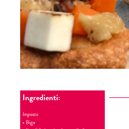
Ingredienti:
Impasto
• Biga