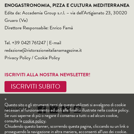
ENOGASTRONOMIA, PIZZA E CULTURA MEDITERRANEA
Edita da: Accademia Group s.r.l. – via dell’Artigianato 23, 30020
Gruaro (Ve)
Direttore Responsabile: Enrico Famà
Tel. +39 0421 761247 | E-mail
redazione@ristorazioneitalianamagazine.it
Privacy Policy
/
Cookie Policy
ISCRIVITI ALLA NOSTRA NEWSLETTER!
ISCRIVITI SUBITO
×
Questo sito o gli strumenti terzi da questo utilizzati si avvalgono di cookie
SEGUICI SU
necessari al funzionamento ed utili alle finalità illustrate nella cookie policy.
Se vuoi saperne di più o negare il consenso a tutti o ad alcuni cookie,
consulta la
cookie policy
.
Chiudendo questo banner, scorrendo questa pagina, cliccando su un link o
proseguendo la navigazione in altra maniera, acconsenti all’uso dei cookie.