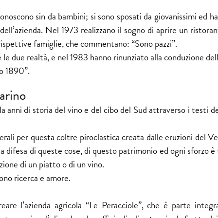
conoscono sin da bambini; si sono sposati da giovanissimi ed h
ell’azienda. Nel 1973 realizzano il sogno di aprire un ristora
rispettive famiglie, che commentano: “Sono pazzi”.
le due realtà, e nel 1983 hanno rinunziato alla conduzione del
so 1890”.
arino
la anni di storia del vino e del cibo del Sud attraverso i testi de
rali per questa coltre piroclastica creata dalle eruzioni del Ve
 difesa di queste cose, di questo patrimonio ed ogni sforzo è 
ione di un piatto o di un vino.
sono ricerca e amore.
eare l’azienda agricola “Le Peracciole”, che è parte integr