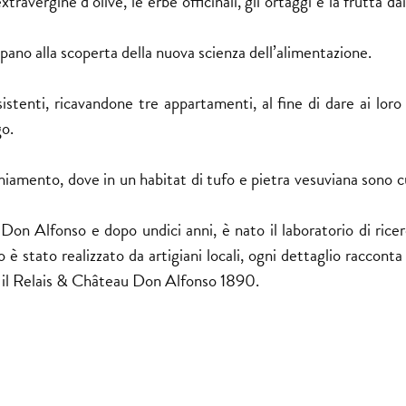
ravergine d’olive, le erbe officinali, gli ortaggi e la frutta dai
pano alla scoperta della nuova scienza dell’alimentazione.
tenti, ricavandone tre appartamenti, al fine di dare ai loro 
go.
ecchiamento, dove in un habitat di tufo e pietra vesuviana sono 
on Alfonso e dopo undici anni, è nato il laboratorio di ricer
o è stato realizzato da artigiani locali, ogni dettaglio racconta 
ì il Relais & Château Don Alfonso 1890.