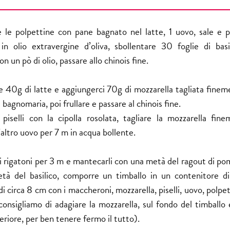
e le polpettine con pane bagnato nel latte, 1 uovo, sale e 
 in olio extravergine d’oliva, sbollentare 30 foglie di basi
con un pò di olio, passare allo chinois fine.
re 40g di latte e aggiungerci 70g di mozzarella tagliata finem
 bagnomaria, poi frullare e passare al chinois fine.
 piselli con la cipolla rosolata, tagliare la mozzarella fine
’altro uovo per 7 m in acqua bollente.
 rigatoni per 3 m e mantecarli con una metà del ragout di po
tà del basilico, comporre un timballo in un contenitore di
di circa 8 cm con i maccheroni, mozzarella, piselli, uovo, polpe
(consigliamo di adagiare la mozzarella, sul fondo del timballo 
eriore, per ben tenere fermo il tutto).