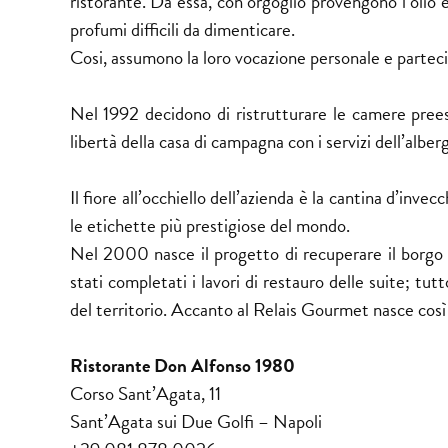
ristorante. Da essa, con orgoglio provengono l’olio ext
profumi difficili da dimenticare.
Cosi, assumono la loro vocazione personale e parteci
Nel 1992 decidono di ristrutturare le camere preesis
libertà della casa di campagna con i servizi dell’alber
Il fiore all’occhiello dell’azienda è la cantina d’inv
le etichette più prestigiose del mondo.
Nel 2000 nasce il progetto di recuperare il borgo D
stati completati i lavori di restauro delle suite; tutt
del territorio. Accanto al Relais Gourmet nasce cos
Ristorante Don Alfonso 1980
Corso Sant’Agata, 11
Sant’Agata sui Due Golfi – Napoli