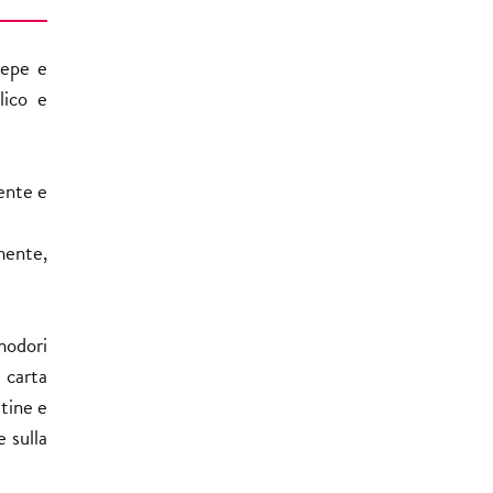
pepe e
lico e
ente e
mente,
modori
 carta
ttine e
e sulla