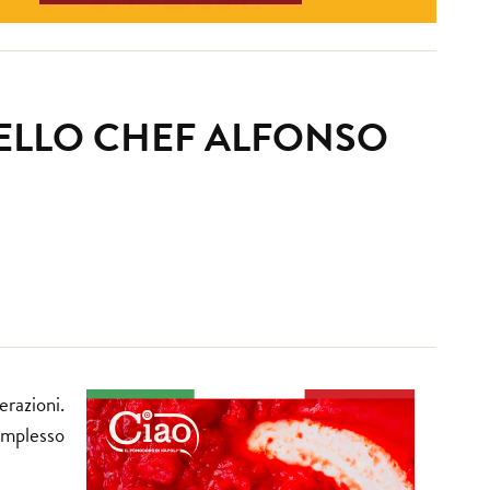
 DELLO CHEF ALFONSO
razioni.
omplesso