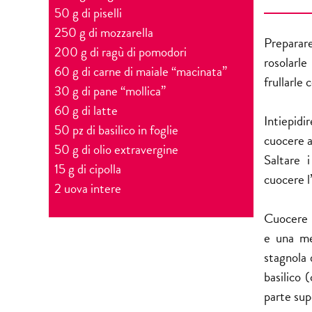
50 g di piselli
250 g di mozzarella
Preparar
200 g di ragù di pomodori
rosolarle
60 g di carne di maiale “macinata”
frullarle 
30 g di pane “mollica”
60 g di latte
Intiepidi
50 pz di basilico in foglie
cuocere a
50 g di olio extravergine
Saltare i
15 g di cipolla
cuocere l
2 uova intere
Cuocere i
e una me
stagnola 
basilico 
parte sup