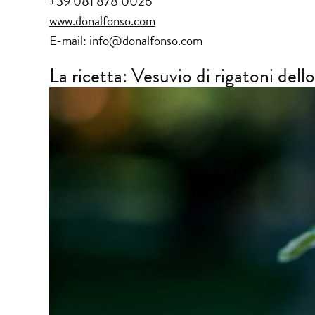
+39 081 878 0026
www.donalfonso.com
E-mail: info@donalfonso.com
La ricetta: Vesuvio di rigatoni del