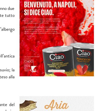
anno due
nte tutto
l’albergo
ll’antica
suvio; la
teso alla
ante del