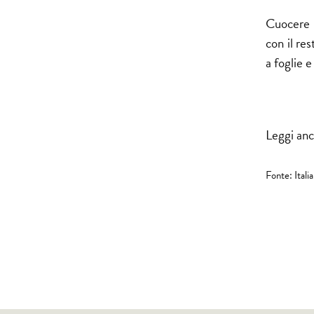
Cuocere p
con il res
a foglie e
Leggi an
Fonte: Itali